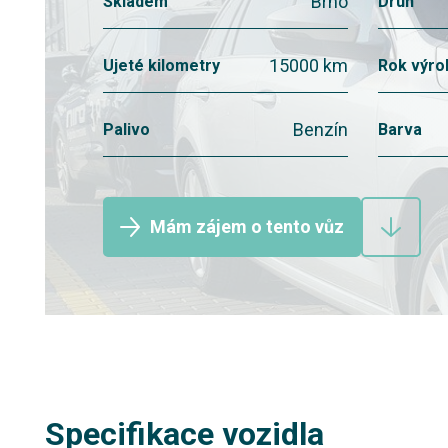
Brno
Skladem
Druh
15000 km
Ujeté kilometry
Rok výro
Benzín
Palivo
Barva
Mám zájem o tento vůz
Specifikace vozidla