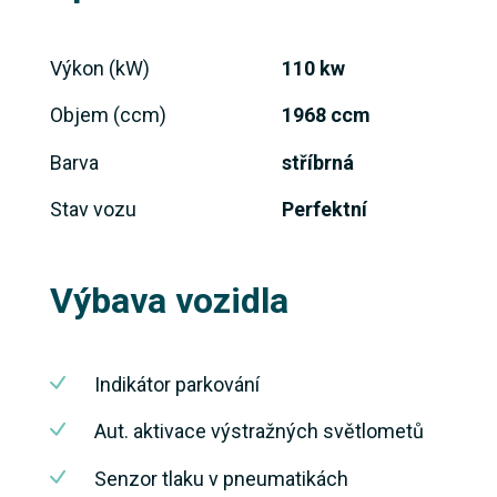
Výkon (kW)
110 kw
Objem (ccm)
1968 ccm
Barva
stříbrná
Stav vozu
Perfektní
Výbava vozidla
Indikátor parkování
Aut. aktivace výstražných světlometů
Senzor tlaku v pneumatikách