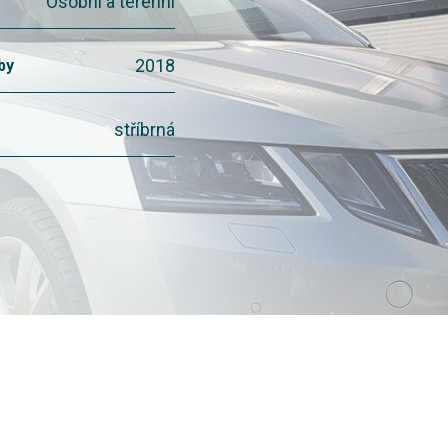
Osobní a terénní
2018
by
stříbrná