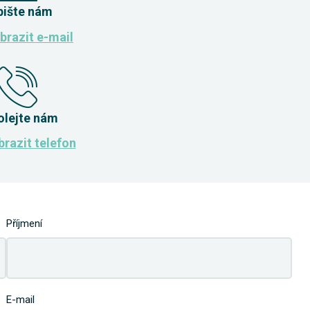
pište nám
brazit e-mail
olejte nám
razit telefon
Příjmení
E-mail