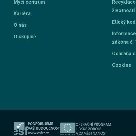
Mycí centrum
Recyklace
životností
Kariéra
Etický ko
O nás
Informace
O skupině
zákona č. 
Ochrana o
Cookies