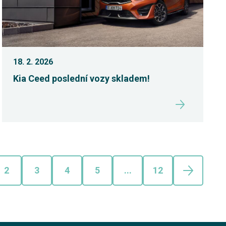
18. 2. 2026
Kia Ceed poslední vozy skladem!
2
3
4
5
...
12