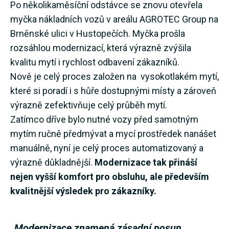
Po několikaměsíční odstávce se znovu otevřela
myčka nákladních vozů v areálu AGROTEC Group na
Brněnské ulici v Hustopečích. Myčka prošla
rozsáhlou modernizací, která výrazně zvýšila
kvalitu mytí i rychlost odbavení zákazníků.
Nově je celý proces založen na vysokotlakém mytí,
které si poradí i s hůře dostupnými místy a zároveň
výrazně zefektivňuje celý průběh mytí.
Zatímco dříve bylo nutné vozy před samotným
mytím ručně předmývat a mycí prostředek nanášet
manuálně, nyní je celý proces automatizovaný a
výrazně důkladnější.
Modernizace tak přináší
nejen vyšší komfort pro obsluhu, ale především
kvalitnější výsledek pro zákazníky.
„
Modernizace znamená zásadní posun.