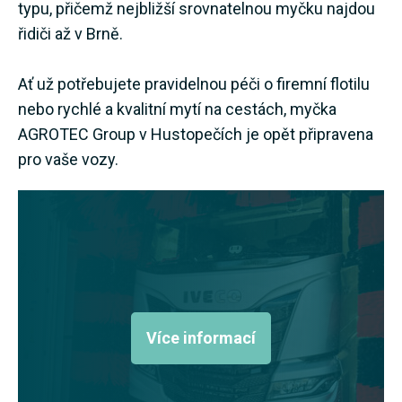
typu, přičemž nejbližší srovnatelnou myčku najdou
řidiči až v Brně.
Ať už potřebujete pravidelnou péči o firemní flotilu
nebo rychlé a kvalitní mytí na cestách, myčka
AGROTEC Group v Hustopečích je opět připravena
pro vaše vozy.
Více informací