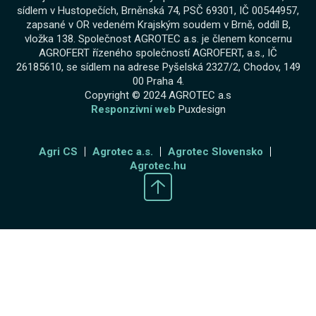
sídlem v Hustopečích, Brněnská 74, PSČ 69301, IČ 00544957,
zapsané v OR vedeném Krajským soudem v Brně, oddíl B,
vložka 138. Společnost AGROTEC a.s. je členem koncernu
AGROFERT řízeného společností AGROFERT, a.s., IČ
26185610, se sídlem na adrese Pyšelská 2327/2, Chodov, 149
00 Praha 4.
Copyright © 2024 AGROTEC a.s
Responzivní web
Puxdesign
Agri CS
Agrotec a.s.
Agrotec Slovensko
Agrotec.hu