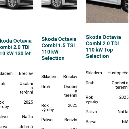
Skoda Octavia
Skoda Octavia
koda Octavia
Combi 2.0 TDI
Combi 1.5 TSI
ombi 2.0 TDI
110 kW Top
110 kW
10 kW 130 let
Selection
Selection
Skladem
Hustopeče
kladem
Břeclav
Skladem
Břeclav
Druh
Osobní a
ruh
Osobní
Druh
Osobní
terénní
a
a
terénní
terénní
Rok
2025
výroby
ok
2025
Rok
2025
ýroby
výroby
Palivo
Nafta
alivo
Nafta
Palivo
Benzín
Barva
bílá
arva
stříbrná