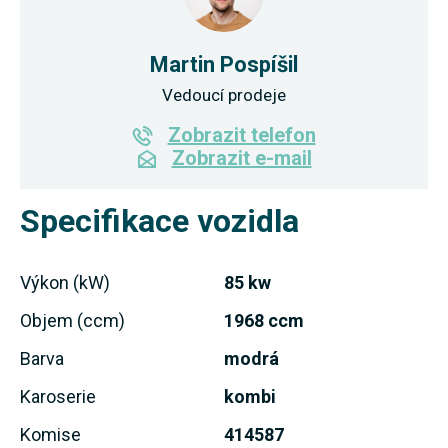
Martin Pospíšil
Vedoucí prodeje
Zobrazit telefon
Zobrazit e-mail
Specifikace vozidla
Výkon (kW)
85 kw
Objem (ccm)
1968 ccm
Barva
modrá
Karoserie
kombi
Komise
414587