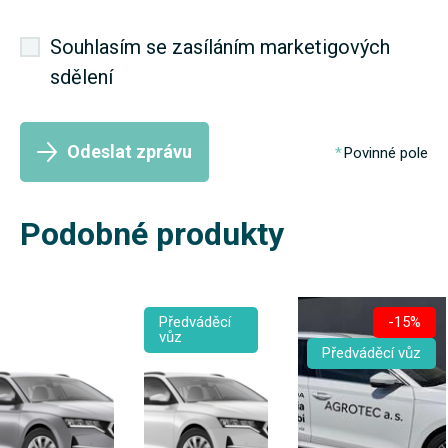
Souhlasím se zasíláním marketigových
sdělení
Odeslat zprávu
Povinné pole
Podobné produkty
Předváděcí
-15%
vůz
Předváděcí vůz