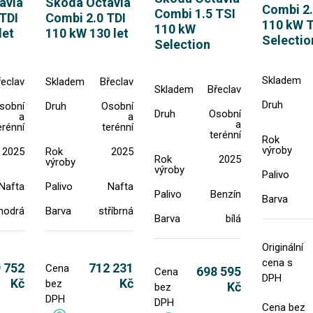
avia
Skoda Octavia
Combi 2.
Combi 1.5 TSI
TDI
Combi 2.0 TDI
110 kW 
110 kW
let
110 kW 130 let
Selectio
Selection
Skladem
řeclav
Skladem
Břeclav
Skladem
Břeclav
Druh
sobní
Druh
Osobní
Druh
Osobní
a
a
a
erénní
terénní
terénní
Rok
výroby
2025
Rok
2025
Rok
2025
výroby
výroby
Palivo
Nafta
Palivo
Nafta
Palivo
Benzín
Barva
modrá
Barva
stříbrná
Barva
bílá
Originální
cena s
 752
712 231
Cena
698 595
Cena
DPH
Kč
Kč
bez
Kč
bez
DPH
DPH
Cena bez