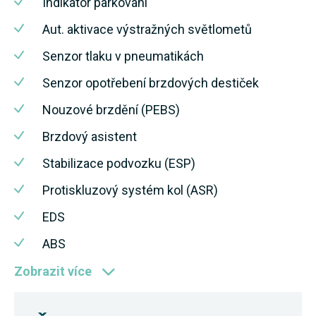
Indikátor parkování
Aut. aktivace výstražných světlometů
Senzor tlaku v pneumatikách
Senzor opotřebení brzdových destiček
Nouzové brzdění (PEBS)
Brzdový asistent
Stabilizace podvozku (ESP)
Protiskluzový systém kol (ASR)
EDS
ABS
Zobrazit více