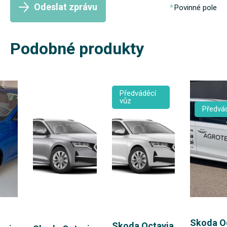
Odeslat zprávu
Povinné pole
Podobné produkty
Předváděcí
vůz
Předvád
Skoda O
Skoda Octavia