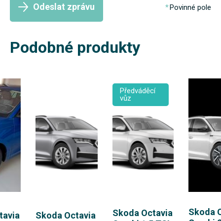
Odeslat zprávu
Povinné pole
Podobné produkty
Předváděcí
vůz
Skoda O
Skoda Octavia
tavia
Skoda Octavia