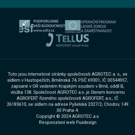
O skupině
Servis AGROTEC Group
Ochrana osobních údajů
Bosch Car Servis
Cookies
Zimní servisní akce
Toto jsou internetové stránky společnosti AGROTEC a. s., se
sídlem v Hustopečích, Brněnská 74, PSČ 69301, IČ 00544957,
zapsané v OR vedeném Krajským soudem v Brně, oddíl B,
vložka 138. Společnost AGROTEC a.s. je členem koncernu
AGROFERT řízeného společností AGROFERT, a.s., IČ
26185610, se sídlem na adrese Pyšelská 2327/2, Chodov, 149
00 Praha 4.
Copyright © 2024 AGROTEC a.s
Responzivní web
Puxdesign