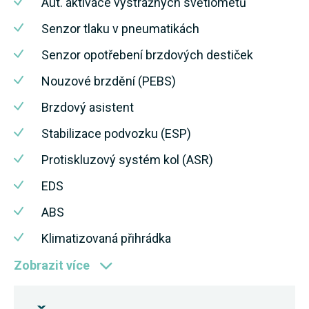
Aut. aktivace výstražných světlometů
Senzor tlaku v pneumatikách
Senzor opotřebení brzdových destiček
Nouzové brzdění (PEBS)
Brzdový asistent
Stabilizace podvozku (ESP)
Protiskluzový systém kol (ASR)
EDS
ABS
Klimatizovaná přihrádka
Zobrazit více