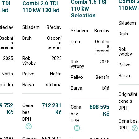
Combi 2
Combi 1.5 TSI
 TDI
Combi 2.0 TDI
110 kW 
110 kW
 let
110 kW 130 let
Selection
Skladem
Břeclav
Skladem
Břeclav
Skladem
Břeclav
Druh
Osobní
Druh
Osobní
Druh
Osobní
a
a
a
terénní
terénní
Rok
terénní
výroby
2025
Rok
2025
Rok
2025
výroby
Palivo
výroby
Nafta
Palivo
Nafta
Barva
Palivo
Benzín
modrá
Barva
stříbrná
Barva
bílá
Originální
cena s
9 752
712 231
Cena
698 595
Cena
DPH
Kč
Kč
bez
Kč
bez
DPH
DPH
Cena bez
DPH
8 300
861 800
Cena s