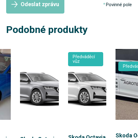
Odeslat zprávu
Povinné pole
Podobné produkty
Předváděcí
vůz
Předvád
Skoda O
Skoda Octavia