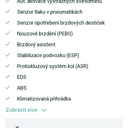
Aut. aktivace výstražných světlometů
Senzor tlaku v pneumatikách
Senzor opotřebení brzdových destiček
Nouzové brzdění (PEBS)
Brzdový asistent
Stabilizace podvozku (ESP)
Protiskluzový systém kol (ASR)
EDS
ABS
Klimatizovaná přihrádka
Zobrazit více