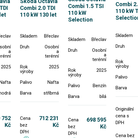
avia
Skoda Octavia
Combi 2.
Combi 1.5 TSI
TDI
Combi 2.0 TDI
110 kW 
110 kW
let
110 kW 130 let
Selectio
Selection
Skladem
řeclav
Skladem
Břeclav
Skladem
Břeclav
Druh
sobní
Druh
Osobní
Druh
Osobní
a
a
a
erénní
terénní
terénní
Rok
výroby
2025
Rok
2025
Rok
2025
výroby
výroby
Palivo
Nafta
Palivo
Nafta
Palivo
Benzín
Barva
modrá
Barva
stříbrná
Barva
bílá
Originální
cena s
 752
712 231
Cena
698 595
Cena
DPH
Kč
Kč
bez
Kč
bez
DPH
DPH
Cena bez