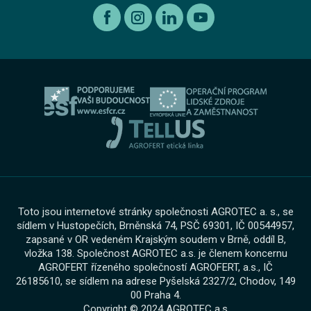
Autorizovaný servis Volkswagen
Etický kodex koncernu AGROFERT
Ojeté vozy
O nás
Autorizovaný servis Volkswagen Užitkové vozy
Informace pro oznamovatele dle zákona č. 171 2023
Výkup vozu
O skupině
Servis AGROTEC Group
Ochrana osobních údajů
Bosch Car Servis
Cookies
Zimní servisní akce
Toto jsou internetové stránky společnosti AGROTEC a. s., se
sídlem v Hustopečích, Brněnská 74, PSČ 69301, IČ 00544957,
zapsané v OR vedeném Krajským soudem v Brně, oddíl B,
vložka 138. Společnost AGROTEC a.s. je členem koncernu
AGROFERT řízeného společností AGROFERT, a.s., IČ
26185610, se sídlem na adrese Pyšelská 2327/2, Chodov, 149
00 Praha 4.
Copyright © 2024 AGROTEC a.s