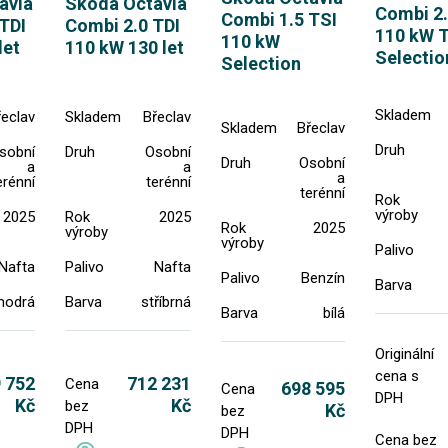
avia
Skoda Octavia
Combi 2.
Combi 1.5 TSI
TDI
Combi 2.0 TDI
110 kW 
110 kW
let
110 kW 130 let
Selectio
Selection
Skladem
řeclav
Skladem
Břeclav
Skladem
Břeclav
Druh
sobní
Druh
Osobní
Druh
Osobní
a
a
a
erénní
terénní
terénní
Rok
výroby
2025
Rok
2025
Rok
2025
výroby
výroby
Palivo
Nafta
Palivo
Nafta
Palivo
Benzín
Barva
modrá
Barva
stříbrná
Barva
bílá
Originální
cena s
 752
712 231
Cena
698 595
Cena
DPH
Kč
Kč
bez
Kč
bez
DPH
DPH
Cena bez