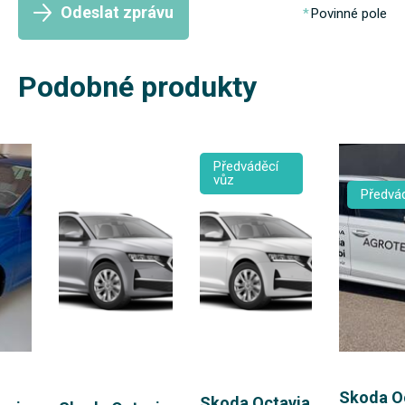
Odeslat zprávu
Povinné pole
Podobné produkty
Předváděcí
vůz
Předvád
Skoda O
Skoda Octavia