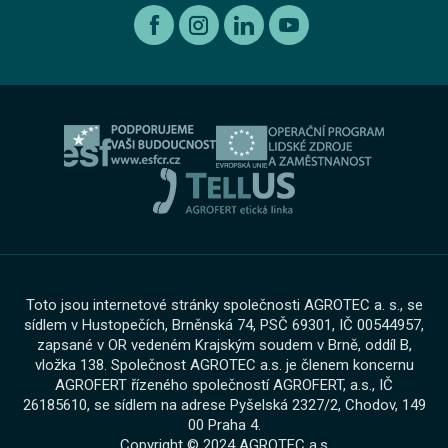
Autorizovaný servis Volkswagen
Etický kodex koncernu AGROFERT
Ojeté vozy
O nás
Autorizovaný servis Volkswagen Užitkové vozy
Informace pro oznamovatele dle zákona č. 171 2023
Výkup vozu
O skupině
Servis AGROTEC Group
Ochrana osobních údajů
Bosch Car Servis
Cookies
Zimní servisní akce
Toto jsou internetové stránky společnosti AGROTEC a. s., se
sídlem v Hustopečích, Brněnská 74, PSČ 69301, IČ 00544957,
zapsané v OR vedeném Krajským soudem v Brně, oddíl B,
vložka 138. Společnost AGROTEC a.s. je členem koncernu
AGROFERT řízeného společností AGROFERT, a.s., IČ
26185610, se sídlem na adrese Pyšelská 2327/2, Chodov, 149
00 Praha 4.
Copyright © 2024 AGROTEC a.s