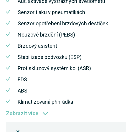
Aut. aktivace výstražných světlometů
Senzor tlaku v pneumatikách
Senzor opotřebení brzdových destiček
Nouzové brzdění (PEBS)
Brzdový asistent
Stabilizace podvozku (ESP)
Protiskluzový systém kol (ASR)
EDS
ABS
Klimatizovaná přihrádka
Zobrazit více