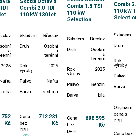
avia
Skoda Octavia
Combi 2.
Combi 1.5 TSI
TDI
Combi 2.0 TDI
110 kW 
110 kW
let
110 kW 130 let
Selectio
Selection
Skladem
řeclav
Skladem
Břeclav
Skladem
Břeclav
Druh
sobní
Druh
Osobní
Druh
Osobní
a
a
a
erénní
terénní
terénní
Rok
výroby
2025
Rok
2025
Rok
2025
výroby
výroby
Palivo
Nafta
Palivo
Nafta
Palivo
Benzín
Barva
modrá
Barva
stříbrná
Barva
bílá
Originální
cena s
 752
712 231
Cena
698 595
Cena
DPH
Kč
Kč
bez
Kč
bez
DPH
DPH
Cena bez