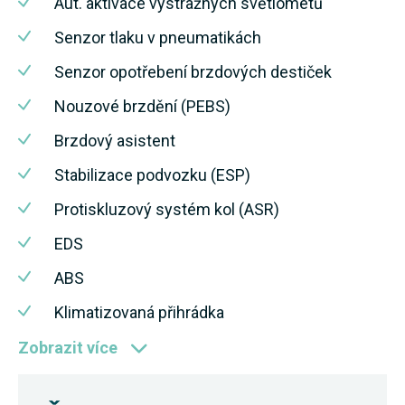
Aut. aktivace výstražných světlometů
Senzor tlaku v pneumatikách
Senzor opotřebení brzdových destiček
Nouzové brzdění (PEBS)
Brzdový asistent
Stabilizace podvozku (ESP)
Protiskluzový systém kol (ASR)
EDS
ABS
Klimatizovaná přihrádka
Zobrazit více