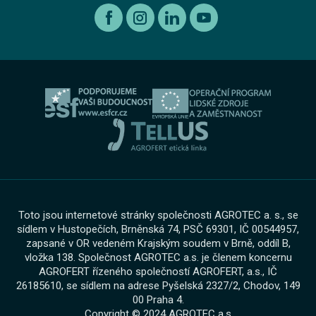
Autorizovaný servis Volkswagen
Etický kodex koncernu AGROFERT
Ojeté vozy
O nás
Autorizovaný servis Volkswagen Užitkové vozy
Informace pro oznamovatele dle zákona č. 171 2023
Výkup vozu
O skupině
Servis AGROTEC Group
Ochrana osobních údajů
Bosch Car Servis
Cookies
Zimní servisní akce
Toto jsou internetové stránky společnosti AGROTEC a. s., se
sídlem v Hustopečích, Brněnská 74, PSČ 69301, IČ 00544957,
zapsané v OR vedeném Krajským soudem v Brně, oddíl B,
vložka 138. Společnost AGROTEC a.s. je členem koncernu
AGROFERT řízeného společností AGROFERT, a.s., IČ
26185610, se sídlem na adrese Pyšelská 2327/2, Chodov, 149
00 Praha 4.
Copyright © 2024 AGROTEC a.s