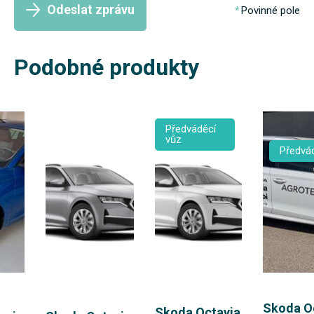
Odeslat zprávu
Povinné pole
Podobné produkty
Předváděcí
vůz
Předvád
Skoda O
Skoda Octavia