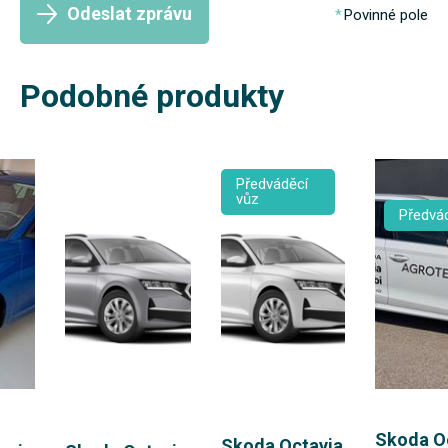
Odeslat zprávu
Povinné pole
Podobné produkty
Předváděcí
vůz
Předvád
Skoda O
Skoda Octavia