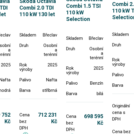
avia
Skoda Octavia
Combi 2.
Combi 1.5 TSI
TDI
Combi 2.0 TDI
110 kW 
110 kW
let
110 kW 130 let
Selectio
Selection
Skladem
řeclav
Skladem
Břeclav
Skladem
Břeclav
Druh
sobní
Druh
Osobní
Druh
Osobní
a
a
a
erénní
terénní
terénní
Rok
výroby
2025
Rok
2025
Rok
2025
výroby
výroby
Palivo
Nafta
Palivo
Nafta
Palivo
Benzín
Barva
modrá
Barva
stříbrná
Barva
bílá
Originální
cena s
 752
712 231
Cena
698 595
Cena
DPH
Kč
Kč
bez
Kč
bez
DPH
DPH
Cena bez