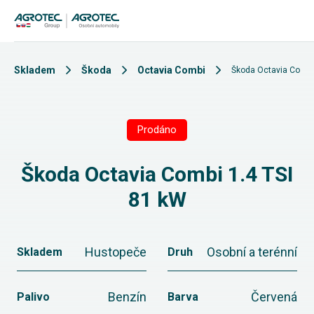
Skladem
Škoda
Octavia Combi
Škoda Octavia Combi
Prodáno
Škoda Octavia Combi 1.4 TSI
81 kW
Hustopeče
Osobní a terénní
Skladem
Druh
Benzín
Červená
Palivo
Barva