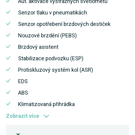
Aut. aktivace výstražných světlometů
Senzor tlaku v pneumatikách
Senzor opotřebení brzdových destiček
Nouzové brzdění (PEBS)
Brzdový asistent
Stabilizace podvozku (ESP)
Protiskluzový systém kol (ASR)
EDS
ABS
Klimatizovaná přihrádka
Zobrazit více