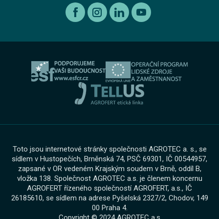
Autorizovaný servis Volkswagen
Etický kodex koncernu AGROFERT
Ojeté vozy
O nás
Autorizovaný servis Volkswagen Užitkové vozy
Informace pro oznamovatele dle zákona č. 171 2023
Výkup vozu
O skupině
Servis AGROTEC Group
Ochrana osobních údajů
Bosch Car Servis
Cookies
Zimní servisní akce
Toto jsou internetové stránky společnosti AGROTEC a. s., se
sídlem v Hustopečích, Brněnská 74, PSČ 69301, IČ 00544957,
zapsané v OR vedeném Krajským soudem v Brně, oddíl B,
vložka 138. Společnost AGROTEC a.s. je členem koncernu
AGROFERT řízeného společností AGROFERT, a.s., IČ
26185610, se sídlem na adrese Pyšelská 2327/2, Chodov, 149
00 Praha 4.
Copyright © 2024 AGROTEC a.s