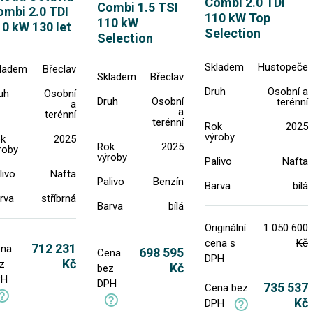
Combi 2.0 TDI
Combi 1.5 TSI
ombi 2.0 TDI
110 kW Top
110 kW
0 kW 130 let
Selection
Selection
Skladem
Hustopeče
ladem
Břeclav
Skladem
Břeclav
Druh
Osobní a
uh
Osobní
Druh
Osobní
terénní
a
a
terénní
terénní
Rok
2025
výroby
k
2025
Rok
2025
roby
výroby
Palivo
Nafta
livo
Nafta
Palivo
Benzín
Barva
bílá
rva
stříbrná
Barva
bílá
Originální
1 050 600
cena s
Kč
712 231
na
698 595
Cena
DPH
Kč
z
Kč
bez
PH
DPH
735 537
Cena bez
Kč
DPH