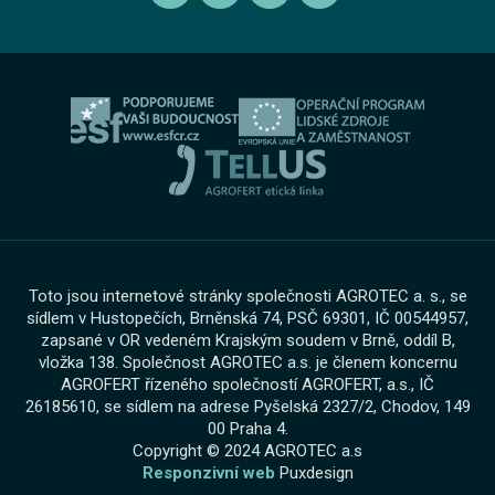
Autorizovaný servis Volkswagen Užitkové vozy
Informace pro oznamovatele dle zákona č. 171 2023
Výkup vozu
O skupině
Servis AGROTEC Group
Ochrana osobních údajů
Bosch Car Servis
Cookies
Zimní servisní akce
Toto jsou internetové stránky společnosti AGROTEC a. s., se
sídlem v Hustopečích, Brněnská 74, PSČ 69301, IČ 00544957,
zapsané v OR vedeném Krajským soudem v Brně, oddíl B,
vložka 138. Společnost AGROTEC a.s. je členem koncernu
AGROFERT řízeného společností AGROFERT, a.s., IČ
26185610, se sídlem na adrese Pyšelská 2327/2, Chodov, 149
00 Praha 4.
Copyright © 2024 AGROTEC a.s
Responzivní web
Puxdesign