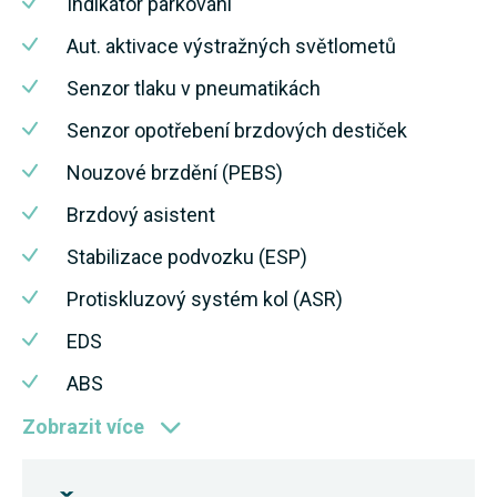
Indikátor parkování
Aut. aktivace výstražných světlometů
Senzor tlaku v pneumatikách
Senzor opotřebení brzdových destiček
Nouzové brzdění (PEBS)
Brzdový asistent
Stabilizace podvozku (ESP)
Protiskluzový systém kol (ASR)
EDS
ABS
Zobrazit více