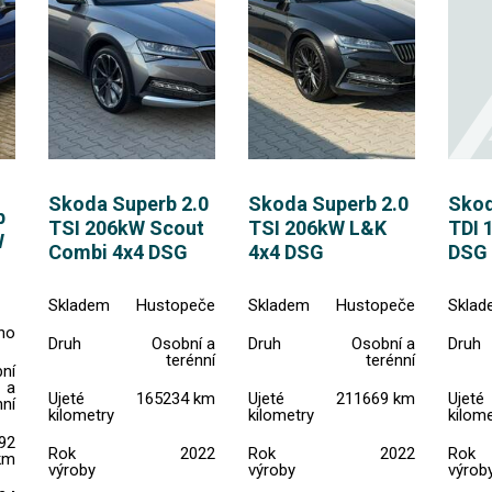
Skoda Superb 2.0
Skoda Superb 2.0
Skod
b
TSI 206kW Scout
TSI 206kW L&K
TDI 
W
Combi 4x4 DSG
4x4 DSG
DSG
Skladem
Hustopeče
Skladem
Hustopeče
Sklad
no
Druh
Osobní a
Druh
Osobní a
Druh
terénní
terénní
ní
a
Ujeté
165234 km
Ujeté
211669 km
Ujeté
nní
kilometry
kilometry
kilome
92
Rok
2022
Rok
2022
Rok
km
výroby
výroby
výrob