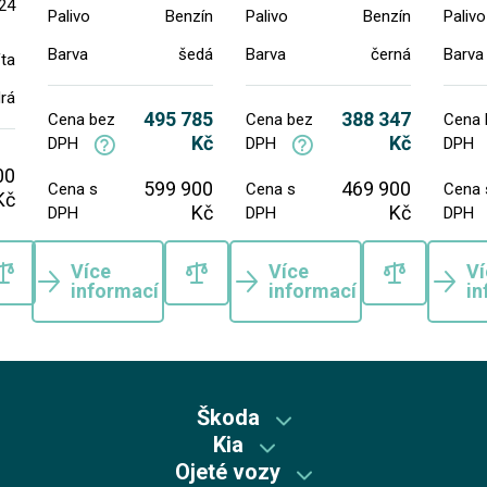
24
Palivo
Benzín
Palivo
Benzín
Palivo
Barva
šedá
Barva
černá
Barva
ta
rá
495 785
388 347
Cena bez
Cena bez
Cena 
Kč
Kč
DPH
DPH
DPH
00
599 900
469 900
Cena s
Cena s
Cena 
Kč
Kč
Kč
DPH
DPH
DPH
Více
Více
Ví
informací
informací
in
Škoda
Kia
Škoda předváděcí vozy
Ojeté vozy
Kia předváděcí vozy