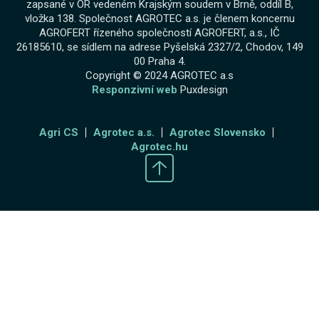
zapsané v OR vedeném Krajským soudem v Brně, oddíl B,
vložka 138. Společnost AGROTEC a.s. je členem koncernu
AGROFERT řízeného společností AGROFERT, a.s., IČ
26185610, se sídlem na adrese Pyšelská 2327/2, Chodov, 149
00 Praha 4.
Copyright © 2024 AGROTEC a.s
Responzivní web
Puxdesign
Agri CS
Agrotec a.s.
Agrotec Slovensko
Agrotec.hu