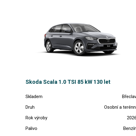
Skoda Scala 1.0 TSI 85 kW 130 let
Skladem
Břecla
Druh
Osobní a terénn
Rok výroby
202
Palivo
Benzí