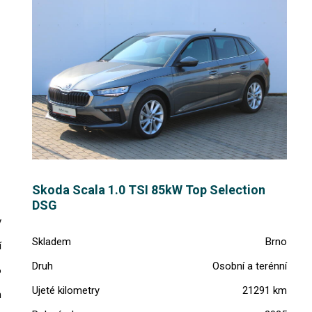
Skoda Scala 1.0 TSI 85kW Top Selection
DSG
v
Skladem
Brno
í
Druh
Osobní a terénní
6
Ujeté kilometry
21291 km
n