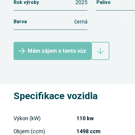
2025
Rok výroby
Palivo
černá
Barva
Mám zájem o tento vůz
Specifikace vozidla
Výkon (kW)
110 kw
Objem (ccm)
1498 ccm