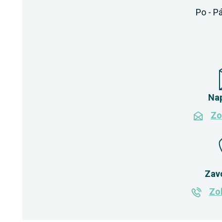
Po - Pá
Na
Zo
Zav
Zob