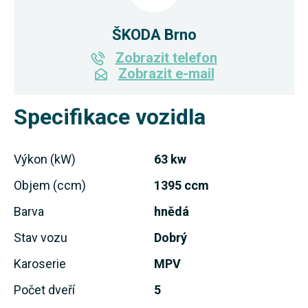
ŠKODA Brno
Zobrazit telefon
Zobrazit e-mail
Specifikace vozidla
Výkon (kW)
63 kw
Objem (ccm)
1395 ccm
Barva
hnědá
Stav vozu
Dobrý
Karoserie
MPV
Počet dveří
5