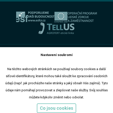
Servis AGROTEC Group
Ochrana osobních údajů
Bosch Car Servis
Cookies
Zimní servisní akce
Nastavení soukromí
Toto jsou internetové stránky společnosti AGROTEC a. s., se
sídlem v Hustopečích, Brněnská 74, PSČ 69301, IČ 00544957,
zapsané v OR vedeném Krajským soudem v Brně, oddíl B,
Na těchto webových stránkách se používají soubory cookies a další
vložka 138. Společnost AGROTEC a.s. je členem koncernu
síťové identifikátory, které mohou také sloužit ke zpracování osobních
AGROFERT řízeného společností AGROFERT, a.s., IČ
26185610, se sídlem na adrese Pyšelská 2327/2, Chodov, 149
údajů (např. jak procházíte naše stránky a jaký obsah Vás zajímá). Tyto
00 Praha 4.
údaje nám pomáhají provozovat a zlepšovat naše služby. Svůj souhlas
Copyright © 2024 AGROTEC a.s
Responzivní web
Puxdesign
můžete kdykoliv změnit nebo odvolat.
Co jsou cookies
Agri CS
Agrotec a.s.
Agrotec Slovensko