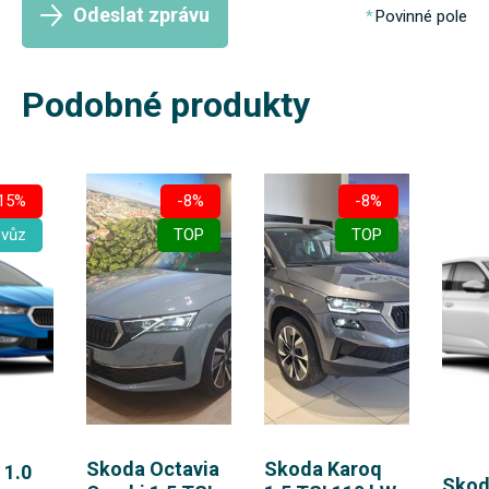
Odeslat zprávu
Povinné pole
Podobné produkty
15%
-8%
-8%
 vůz
TOP
TOP
Skoda Octavia
Skoda Karoq
 1.0
Skod