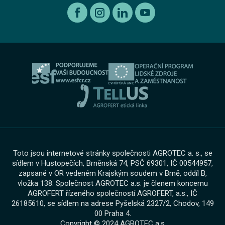
Autorizovaný servis Volkswagen
Etický kodex koncernu AGROFERT
Ojeté vozy
O nás
Autorizovaný servis Volkswagen Užitkové vozy
Informace pro oznamovatele dle zákona č. 171 2023
Výkup vozu
O skupině
Servis AGROTEC Group
Ochrana osobních údajů
Bosch Car Servis
Cookies
Zimní servisní akce
Toto jsou internetové stránky společnosti AGROTEC a. s., se
sídlem v Hustopečích, Brněnská 74, PSČ 69301, IČ 00544957,
zapsané v OR vedeném Krajským soudem v Brně, oddíl B,
vložka 138. Společnost AGROTEC a.s. je členem koncernu
AGROFERT řízeného společností AGROFERT, a.s., IČ
26185610, se sídlem na adrese Pyšelská 2327/2, Chodov, 149
00 Praha 4.
Copyright © 2024 AGROTEC a.s