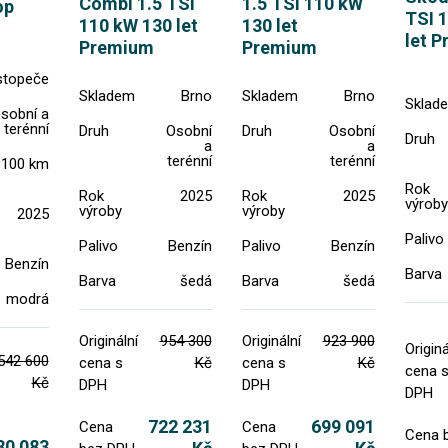
Combi 1.5 TSI
1.5 TSI 110 kW
op
TSI 
110 kW 130 let
130 let
let 
Premium
Premium
stopeče
Skladem
Brno
Skladem
Brno
Sklad
sobní a
terénní
Druh
Osobní
Druh
Osobní
Druh
a
a
terénní
terénní
3100 km
Rok
Rok
2025
Rok
2025
výroby
výroby
výroby
2025
Palivo
Palivo
Benzín
Palivo
Benzín
Benzín
Barva
Barva
šedá
Barva
šedá
modrá
Originální
954 300
Originální
923 900
Originá
542 600
cena s
Kč
cena s
Kč
cena 
Kč
DPH
DPH
DPH
722 231
699 091
Cena
Cena
Cena 
80 083