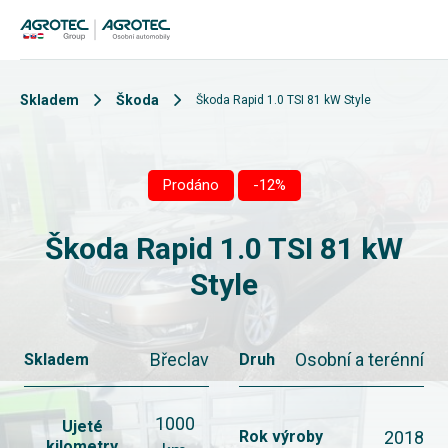
Skladem
Škoda
Škoda Rapid 1.0 TSI 81 kW Style
Prodáno
-12%
Škoda Rapid 1.0 TSI 81 kW
Style
Břeclav
Osobní a terénní
Skladem
Druh
1000
Ujeté
2018
Rok výroby
kilometry