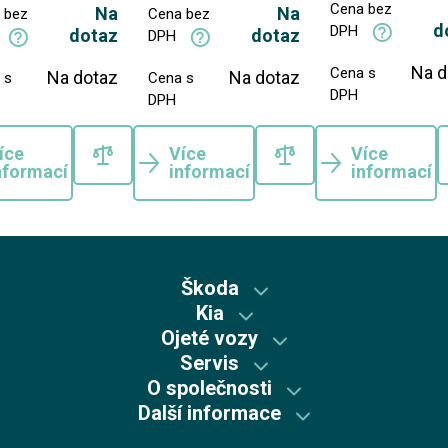
Cena bez
Na
Na
 bez
Cena bez
d
DPH
dotaz
dotaz
DPH
Na d
Cena s
Na dotaz
Na dotaz
 s
Cena s
DPH
DPH
íce
Více
Více
nformací
informací
informací
Škoda
Kia
Škoda předváděcí vozy
Ojeté vozy
Kia předváděcí vozy
Skladové vozy Škoda
Servis
Škoda plus
Skladové vozy Kia
O společnosti
Autorizovaný servis Kia
Škoda Plus
Škoda
Další informace
Mycí centrum
Autorizovaný servis Škoda
Recyklace výrobků s ukončenou životností
Kia