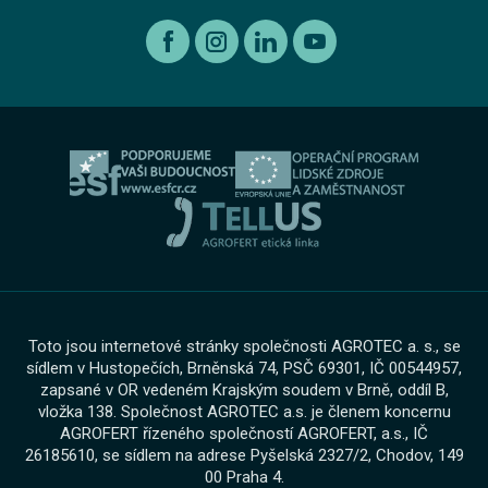
Kariéra
Autorizovaný servis Volkswagen
Etický kodex koncernu AGROFERT
Ojeté vozy
O nás
Autorizovaný servis Volkswagen Užitkové vozy
Informace pro oznamovatele dle zákona č. 171 2023
Výkup vozu
O skupině
Servis AGROTEC Group
Ochrana osobních údajů
Bosch Car Servis
Cookies
Zimní servisní akce
Toto jsou internetové stránky společnosti AGROTEC a. s., se
sídlem v Hustopečích, Brněnská 74, PSČ 69301, IČ 00544957,
zapsané v OR vedeném Krajským soudem v Brně, oddíl B,
vložka 138. Společnost AGROTEC a.s. je členem koncernu
AGROFERT řízeného společností AGROFERT, a.s., IČ
26185610, se sídlem na adrese Pyšelská 2327/2, Chodov, 149
00 Praha 4.