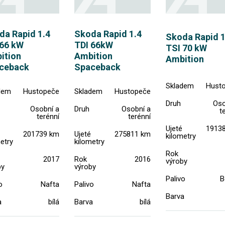
da Rapid 1.4
Skoda Rapid 1.4
Skoda Rapid 1
 66 kW
TDI 66kW
TSI 70 kW
ition
Ambition
Ambition
ceback
Spaceback
Skladem
Hust
dem
Hustopeče
Skladem
Hustopeče
Druh
Oso
Osobní a
Druh
Osobní a
t
terénní
terénní
Ujeté
1913
201739 km
Ujeté
275811 km
kilometry
etry
kilometry
Rok
2017
Rok
2016
výroby
by
výroby
Palivo
B
o
Nafta
Palivo
Nafta
Barva
a
bílá
Barva
bílá