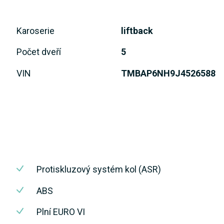
Karoserie
liftback
Počet dveří
5
VIN
TMBAP6NH9J4526588
Protiskluzový systém kol (ASR)
ABS
Plní EURO VI