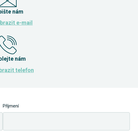
pište nám
brazit e-mail
olejte nám
razit telefon
Příjmení