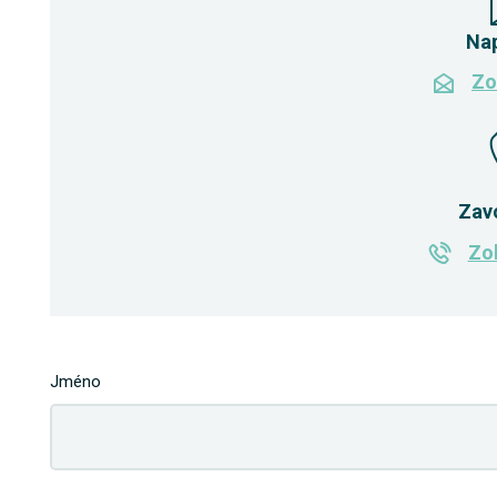
Na
Zo
Zav
Zob
Jméno