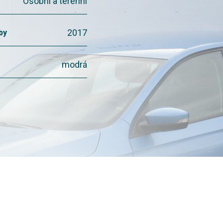
Osobní a terénní
2017
by
modrá