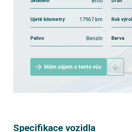
Brno
Skladem
Druh
17967 km
Ujeté kilometry
Rok výro
Benzín
Palivo
Barva
Mám zájem o tento vůz
Specifikace vozidla