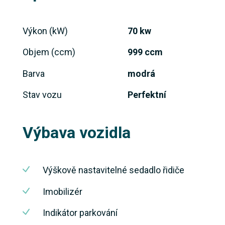
Výkon (kW)
70 kw
Objem (ccm)
999 ccm
Barva
modrá
Stav vozu
Perfektní
Výbava vozidla
Výškově nastavitelné sedadlo řidiče
Imobilizér
Indikátor parkování