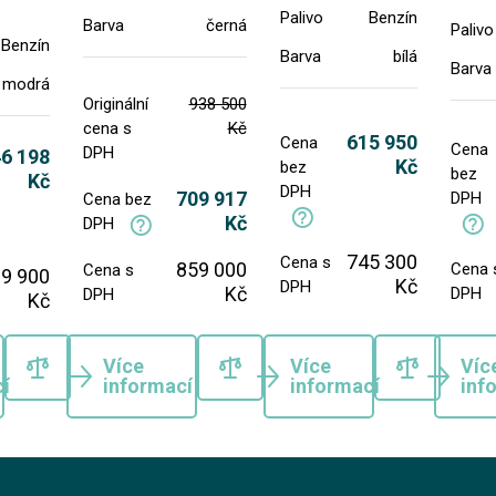
Palivo
Benzín
Barva
černá
Palivo
Benzín
Barva
bílá
Barva
modrá
Originální
938 500
cena s
Kč
615 950
Cena
Cena
DPH
6 198
Kč
bez
bez
Kč
DPH
709 917
DPH
Cena bez
Kč
DPH
745 300
Cena s
859 000
Cena 
Cena s
9 900
Kč
DPH
Kč
DPH
DPH
Kč
Více
Více
Víc
í
informací
informací
inf