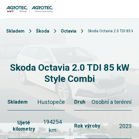
Skladem
Škoda
Octavia
Skoda Octavia 2.0 TDI 85 kW 
Skoda Octavia 2.0 TDI 85 kW
Style Combi
Hustopeče
Osobní a terénní
Skladem
Druh
194254
Ujeté
2023
Rok výroby
kilometry
km