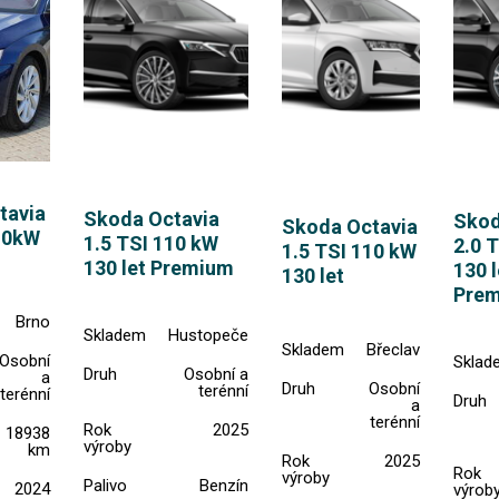
tavia
Skoda Octavia
Skod
Skoda Octavia
10kW
1.5 TSI 110 kW
2.0 
1.5 TSI 110 kW
130 let Premium
130 l
130 let
Pre
Brno
Skladem
Hustopeče
Skladem
Břeclav
Osobní
Sklad
Druh
Osobní a
a
Druh
Osobní
terénní
terénní
Druh
a
terénní
Rok
2025
18938
výroby
km
Rok
2025
Rok
výroby
Palivo
Benzín
2024
výrob