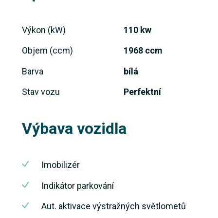
Výkon (kW)
110 kw
Objem (ccm)
1968 ccm
Barva
bílá
Stav vozu
Perfektní
Výbava vozidla
Imobilizér
Indikátor parkování
Aut. aktivace výstražných světlometů