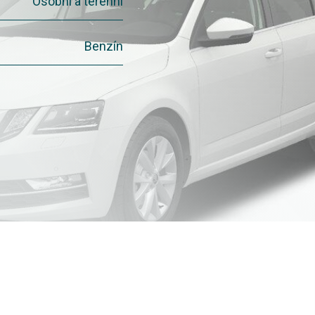
Osobní a terénní
Benzín