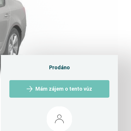
Prodáno
Mám zájem o tento vůz