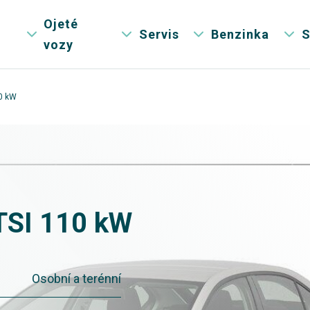
Ojeté
Servis
Benzinka
S
vozy
10 kW
TSI 110 kW
Osobní a terénní