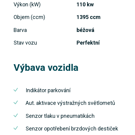
Výkon (kW)
110 kw
Objem (ccm)
1395 ccm
Barva
béžová
Stav vozu
Perfektní
Výbava vozidla
Indikátor parkování
Aut. aktivace výstražných světlometů
Senzor tlaku v pneumatikách
Senzor opotřebení brzdových destiček