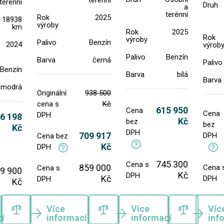
terénní
terénní
Druh
a
terénní
Rok
2025
18938
výroby
km
Rok
2025
Rok
výroby
Palivo
Benzín
2024
výrob
Palivo
Benzín
Barva
černá
Palivo
Benzín
Barva
bílá
Barva
modrá
Originální
938 500
cena s
Kč
615 950
Cena
Cena
DPH
6 198
Kč
bez
bez
Kč
DPH
709 917
DPH
Cena bez
Kč
DPH
745 300
Cena s
859 000
Cena 
Cena s
9 900
Kč
DPH
Kč
DPH
DPH
Kč
Více
Více
Víc
í
informací
informací
inf