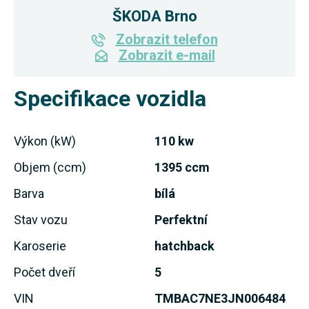
ŠKODA Brno
Zobrazit telefon
Zobrazit e-mail
Specifikace vozidla
Výkon (kW)
110 kw
Objem (ccm)
1395 ccm
Barva
bílá
Stav vozu
Perfektní
Karoserie
hatchback
Počet dveří
5
VIN
TMBAC7NE3JN006484