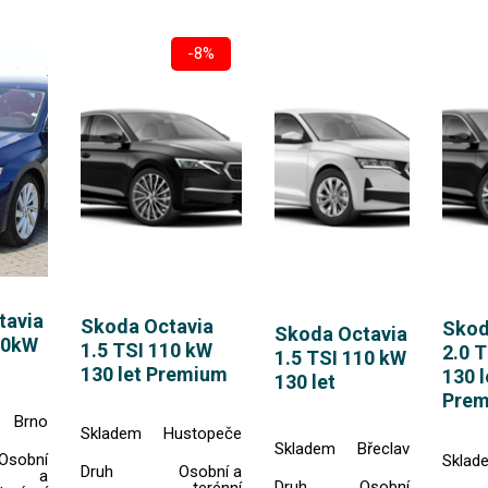
-8%
tavia
Skoda Octavia
Skod
Skoda Octavia
10kW
1.5 TSI 110 kW
2.0 
1.5 TSI 110 kW
130 let Premium
130 l
130 let
Pre
Brno
Skladem
Hustopeče
Skladem
Břeclav
Osobní
Sklad
Druh
Osobní a
a
Druh
Osobní