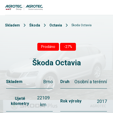
Skladem
Škoda
Octavia
Škoda Octavia
Prodáno
-27%
Škoda Octavia
Brno
Osobní a terénní
Skladem
Druh
22109
Ujeté
2017
Rok výroby
kilometry
km