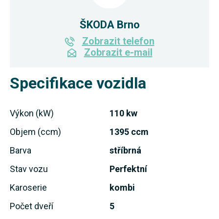
ŠKODA Brno
Zobrazit telefon
Zobrazit e-mail
Specifikace vozidla
Výkon (kW)
110 kw
Objem (ccm)
1395 ccm
Barva
stříbrná
Stav vozu
Perfektní
Karoserie
kombi
Počet dveří
5