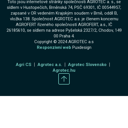
Toto jsou internetové stránky společnosti AGROTEC a. s., se
sídlem v Hustopečích, Brněnská 74, PSČ 69301, IČ 00544957,
zapsané v OR vedeném Krajským soudem v Brně, oddíl B,
vložka 138. Společnost AGROTEC a.s. je členem koncernu
AGROFERT řízeného společností AGROFERT, a.s., IČ
26185610, se sídlem na adrese Pyšelská 2327/2, Chodov, 149
00 Praha 4.
Copyright © 2024 AGROTEC a.s
Responzivní web
Puxdesign
Agri CS
Agrotec a.s.
Agrotec Slovensko
Agrotec.hu