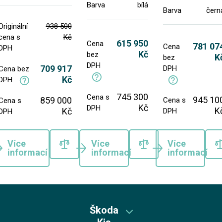
Barva
bílá
Barva
čern
Originální
938 500
cena s
Kč
615 950
Cena
781 07
Cena
DPH
Kč
bez
K
bez
DPH
709 917
DPH
Cena bez
Kč
DPH
745 300
Cena s
945 10
859 000
Cena s
Cena s
Kč
DPH
K
Kč
DPH
DPH
Více
Více
Více
informací
informací
informací
Škoda