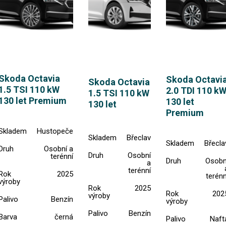
Skoda Octavia
Skoda Octavi
Skoda Octavia
1.5 TSI 110 kW
2.0 TDI 110 k
1.5 TSI 110 kW
130 let Premium
130 let
130 let
Premium
Skladem
Hustopeče
Skladem
Břeclav
Skladem
Břecla
Druh
Osobní a
Druh
Osobní
terénní
Druh
Osobn
a
terénní
Rok
2025
terénn
výroby
Rok
2025
Rok
202
výroby
Palivo
Benzín
výroby
Palivo
Benzín
Barva
černá
Palivo
Naft