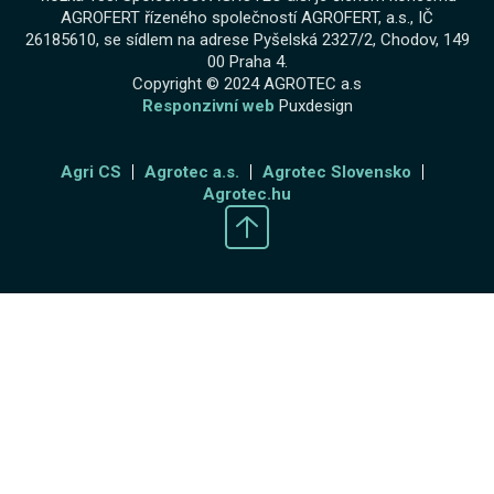
AGROFERT řízeného společností AGROFERT, a.s., IČ
26185610, se sídlem na adrese Pyšelská 2327/2, Chodov, 149
00 Praha 4.
Copyright © 2024 AGROTEC a.s
Responzivní web
Puxdesign
Agri CS
Agrotec a.s.
Agrotec Slovensko
Agrotec.hu