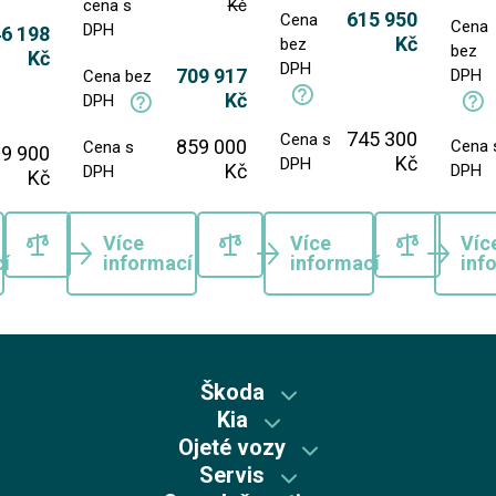
cena s
Kč
615 950
Cena
Cena
DPH
6 198
Kč
bez
bez
Kč
DPH
709 917
DPH
Cena bez
Kč
DPH
745 300
Cena s
859 000
Cena 
Cena s
9 900
Kč
DPH
Kč
DPH
DPH
Kč
Více
Více
Víc
í
informací
informací
inf
Škoda
Kia
Škoda předváděcí vozy
Ojeté vozy
Kia předváděcí vozy
Skladové vozy Škoda
Servis
Škoda plus
Skladové vozy Kia