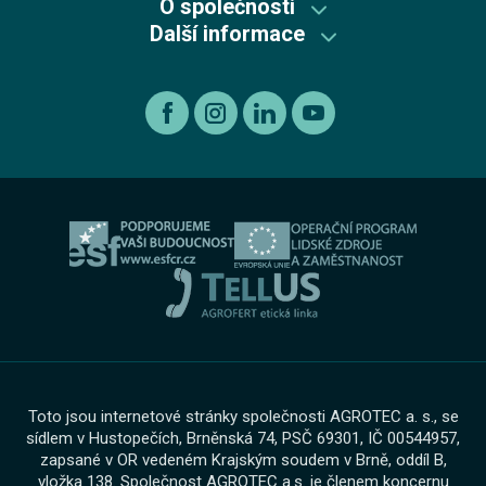
O společnosti
Autorizovaný servis Kia
Škoda Plus
Škoda
Další informace
Mycí centrum
Autorizovaný servis Škoda
Recyklace výrobků s ukončenou životností
Kia
Kariéra
Autorizovaný servis Volkswagen
Etický kodex koncernu AGROFERT
Ojeté vozy
O nás
Autorizovaný servis Volkswagen Užitkové vozy
Informace pro oznamovatele dle zákona č. 171 2023
Výkup vozu
O skupině
Servis AGROTEC Group
Ochrana osobních údajů
Bosch Car Servis
Cookies
Zimní servisní akce
Toto jsou internetové stránky společnosti AGROTEC a. s., se
sídlem v Hustopečích, Brněnská 74, PSČ 69301, IČ 00544957,
zapsané v OR vedeném Krajským soudem v Brně, oddíl B,
vložka 138. Společnost AGROTEC a.s. je členem koncernu