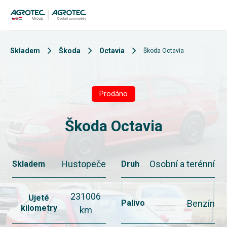
Skladem
Škoda
Octavia
Škoda Octavia
Prodáno
Škoda Octavia
Hustopeče
Osobní a terénní
Skladem
Druh
231006
Ujeté
Benzín
Palivo
kilometry
km