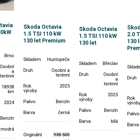
tavia
Skoda Octavia
Skod
Skoda Octavia
10kW
1.5 TSI 110 kW
2.0 
1.5 TSI 110 kW
130 let Premium
130 l
130 let
Pre
Brno
Skladem
Hustopeče
Skladem
Břeclav
Osobní
Sklad
Druh
Osobní a
a
Druh
Osobní
terénní
terénní
Druh
a
terénní
Rok
2025
18938
výroby
km
Rok
2025
Rok
výroby
Palivo
Benzín
2024
výrob
Palivo
Benzín
Barva
černá
Palivo
Benzín
Barva
bílá
Barva
modrá
Originální
938 500