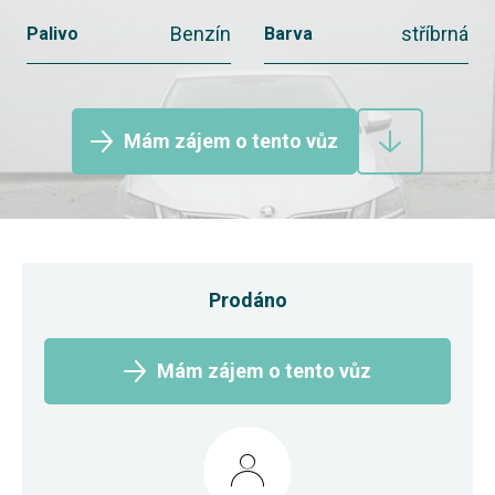
Benzín
stříbrná
Palivo
Barva
Mám zájem o tento vůz
Prodáno
Mám zájem o tento vůz