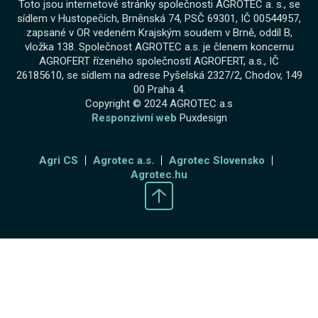
Toto jsou internetové stránky společnosti AGROTEC a. s., se
sídlem v Hustopečích, Brněnská 74, PSČ 69301, IČ 00544957,
zapsané v OR vedeném Krajským soudem v Brně, oddíl B,
vložka 138. Společnost AGROTEC a.s. je členem koncernu
AGROFERT řízeného společností AGROFERT, a.s., IČ
26185610, se sídlem na adrese Pyšelská 2327/2, Chodov, 149
00 Praha 4.
Copyright © 2024 AGROTEC a.s
Responzivní web
Puxdesign
Agri CS
Agrotec a.s.
Agrotec Slovensko
Agrotec.hu