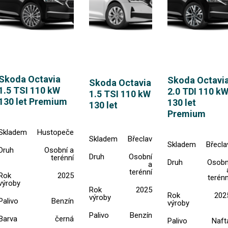
Skoda Octavia
Skoda Octavi
Skoda Octavia
1.5 TSI 110 kW
2.0 TDI 110 k
1.5 TSI 110 kW
130 let Premium
130 let
130 let
Premium
Skladem
Hustopeče
Skladem
Břeclav
Skladem
Břecla
Druh
Osobní a
Druh
Osobní
terénní
Druh
Osobn
a
terénní
Rok
2025
terénn
výroby
Rok
2025
Rok
202
výroby
Palivo
Benzín
výroby
Palivo
Benzín
Barva
černá
Palivo
Naft