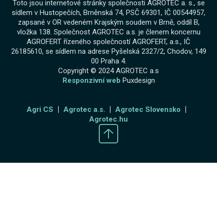
Toto jsou internetové stránky společnosti AGROTEC a. s., se
sídlem v Hustopečích, Brněnská 74, PSČ 69301, IČ 00544957,
zapsané v OR vedeném Krajským soudem v Brně, oddíl B,
vložka 138. Společnost AGROTEC a.s. je členem koncernu
AGROFERT řízeného společností AGROFERT, a.s., IČ
26185610, se sídlem na adrese Pyšelská 2327/2, Chodov, 149
00 Praha 4.
Copyright © 2024 AGROTEC a.s
Responzivní web
Puxdesign
Agri CS
Agrotec a.s.
Agrotec Slovensko
Agrotec.hu