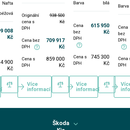
Barva
bílá
Nafta
Barva
béžová
Originální
938 500
cena s
Kč
615 950
Cena
Cena
DPH
9 008
Kč
bez
bez
Kč
DPH
709 917
DPH
Cena bez
Kč
DPH
745 300
Cena s
859 000
Cena 
Cena s
4 900
Kč
DPH
Kč
DPH
DPH
Kč
Více
Více
Víc
í
informací
informací
inf
Škoda