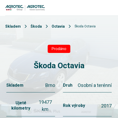
Skladem
Škoda
Octavia
Škoda Octavia
Prodáno
Škoda Octavia
Brno
Osobní a terénní
Skladem
Druh
19477
Ujeté
2017
Rok výroby
kilometry
km