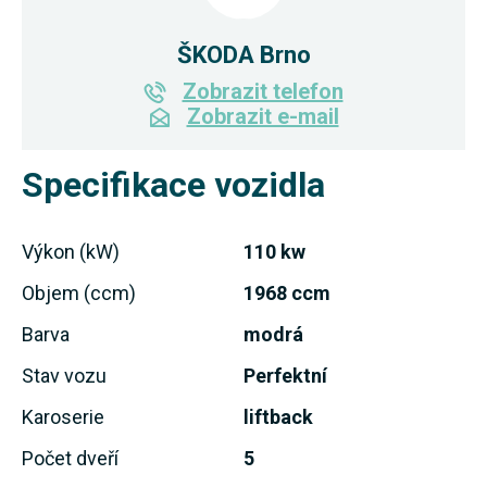
ŠKODA Brno
Zobrazit telefon
Zobrazit e-mail
Specifikace vozidla
Výkon (kW)
110 kw
Objem (ccm)
1968 ccm
Barva
modrá
Stav vozu
Perfektní
Karoserie
liftback
Počet dveří
5