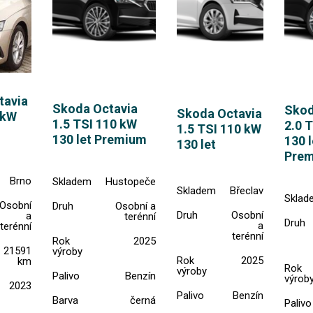
tavia
Skoda Octavia
Skod
Skoda Octavia
5kW
1.5 TSI 110 kW
2.0 
1.5 TSI 110 kW
130 let Premium
130 l
130 let
Pre
Brno
Skladem
Hustopeče
Skladem
Břeclav
Sklad
Osobní
Druh
Osobní a
Druh
Osobní
a
terénní
Druh
a
terénní
terénní
Rok
2025
21591
výroby
Rok
2025
km
Rok
výroby
Palivo
Benzín
výrob
2023
Palivo
Benzín
Barva
černá
Palivo