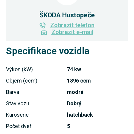
ŠKODA Hustopeče
Zobrazit telefon
Zobrazit e-mail
Specifikace vozidla
Výkon (kW)
74 kw
Objem (ccm)
1896 ccm
Barva
modrá
Stav vozu
Dobrý
Karoserie
hatchback
Počet dveří
5