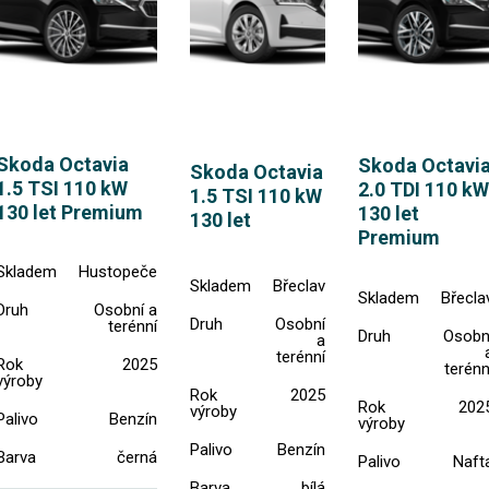
Skoda Octavia
Skoda Octavi
Skoda Octavia
1.5 TSI 110 kW
2.0 TDI 110 kW
1.5 TSI 110 kW
130 let Premium
130 let
130 let
Premium
Skladem
Hustopeče
Skladem
Břeclav
Skladem
Břecla
Druh
Osobní a
Druh
Osobní
terénní
Druh
Osobn
a
terénní
Rok
2025
terénn
výroby
Rok
2025
Rok
202
výroby
Palivo
Benzín
výroby
Palivo
Benzín
Barva
černá
Palivo
Naft
Barva
bílá