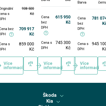
Barva
čern
Originální
938 500
cena s
Kč
615 950
Cena
781 07
Cena
DPH
Kč
bez
K
bez
DPH
709 917
DPH
Cena bez
Kč
DPH
745 300
Cena s
945 10
859 000
Cena s
Cena s
Kč
DPH
K
Kč
DPH
DPH
Více
Více
Více
informací
informací
informací
Škoda
Kia
Škoda předváděcí vozy