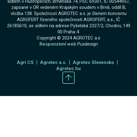
sídlem v Hustopečích, Brněnská 74, PSČ 69301, IČ 00544957,
zapsané v OR vedeném Krajským soudem v Brně, oddíl B,
vložka 138. Společnost AGROTEC a.s. je členem koncernu
AGROFERT řízeného společností AGROFERT, a.s., IČ
26185610, se sídlem na adrese Pyšelská 2327/2, Chodov, 149
00 Praha 4.
Copyright © 2024 AGROTEC a.s
Responzivní web
Puxdesign
Agri CS
Agrotec a.s.
Agrotec Slovensko
Agrotec.hu