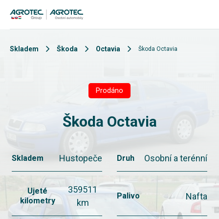
Skladem
Škoda
Octavia
Škoda Octavia
Prodáno
Škoda Octavia
Hustopeče
Osobní a terénní
Skladem
Druh
359511
Ujeté
Nafta
Palivo
kilometry
km