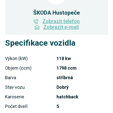
ŠKODA Hustopeče
Zobrazit telefon
Zobrazit e-mail
Specifikace vozidla
Výkon (kW)
118 kw
Objem (ccm)
1798 ccm
Barva
stříbrná
Stav vozu
Dobrý
Karoserie
hatchback
Počet dveří
5