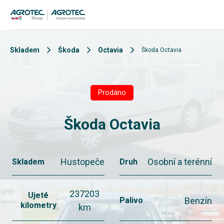
Skladem
Škoda
Octavia
Škoda Octavia
Prodáno
Škoda Octavia
Hustopeče
Osobní a terénní
Skladem
Druh
237203
Ujeté
Benzín
Palivo
kilometry
km