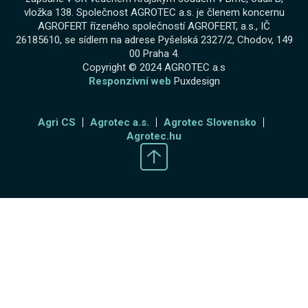
vložka 138. Společnost AGROTEC a.s. je členem koncernu
AGROFERT řízeného společností AGROFERT, a.s., IČ
26185610, se sídlem na adrese Pyšelská 2327/2, Chodov, 149
00 Praha 4.
Copyright © 2024 AGROTEC a.s
Responzivní web
Puxdesign
Agri CS
Agrotec a.s.
Agrotec Slovensko
Agrotec.hu