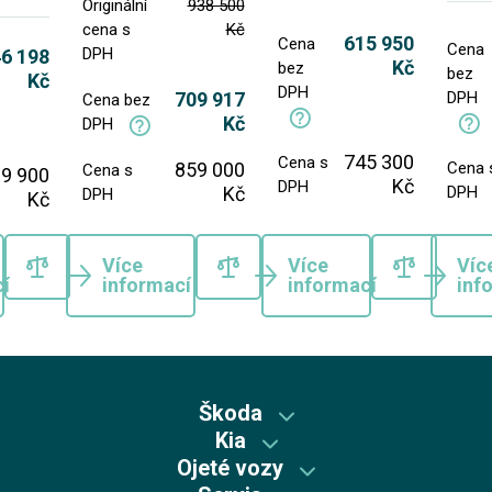
Originální
938 500
cena s
Kč
615 950
Cena
Cena
DPH
6 198
Kč
bez
bez
Kč
DPH
709 917
DPH
Cena bez
Kč
DPH
745 300
Cena s
859 000
Cena 
Cena s
9 900
Kč
DPH
Kč
DPH
DPH
Kč
Více
Více
Víc
í
informací
informací
inf
Škoda
Kia
Škoda předváděcí vozy
Ojeté vozy
Kia předváděcí vozy
Skladové vozy Škoda