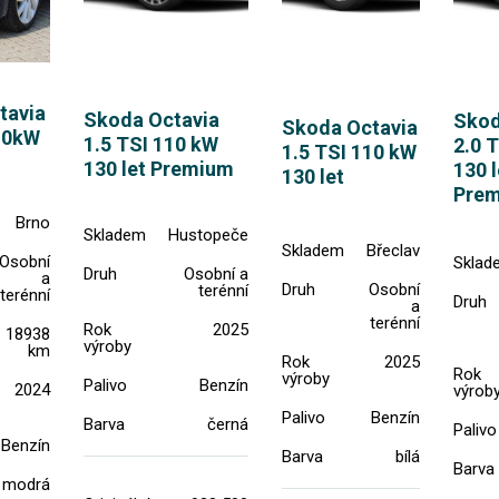
tavia
Skoda Octavia
Skod
Skoda Octavia
10kW
1.5 TSI 110 kW
2.0 
1.5 TSI 110 kW
130 let Premium
130 l
130 let
Pre
Brno
Skladem
Hustopeče
Skladem
Břeclav
Osobní
Sklad
Druh
Osobní a
a
Druh
Osobní
terénní
terénní
Druh
a
terénní
Rok
2025
18938
výroby
km
Rok
2025
Rok
výroby
Palivo
Benzín
2024
výrob
Palivo
Benzín
Barva
černá
Palivo
Benzín
Barva
bílá
Barva
modrá