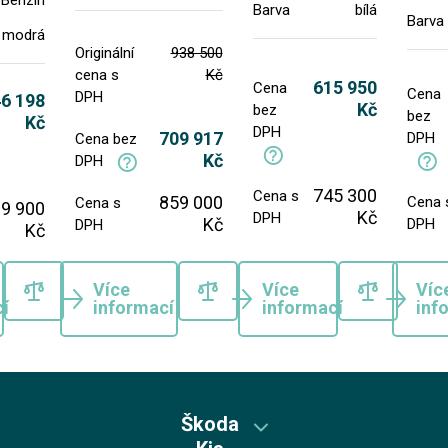
Benzín
Barva
bílá
Barva
modrá
Originální
938 500
cena s
Kč
615 950
Cena
Cena
DPH
6 198
Kč
bez
bez
Kč
DPH
709 917
DPH
Cena bez
Kč
DPH
745 300
Cena s
859 000
Cena 
Cena s
9 900
Kč
DPH
Kč
DPH
DPH
Kč
Více
Více
Víc
í
informací
informací
inf
Škoda