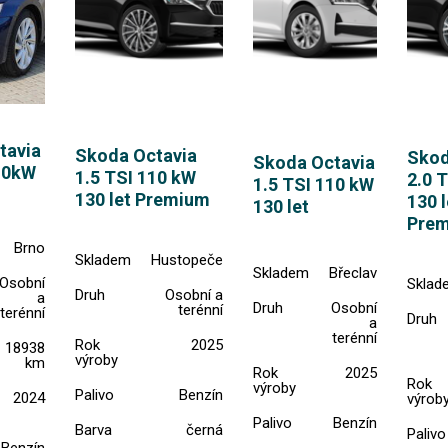
tavia
Skoda Octavia
Skod
Skoda Octavia
10kW
1.5 TSI 110 kW
2.0 
1.5 TSI 110 kW
130 let Premium
130 l
130 let
Pre
Brno
Skladem
Hustopeče
Skladem
Břeclav
Osobní
Sklad
Druh
Osobní a
a
Druh
Osobní
terénní
terénní
Druh
a
terénní
Rok
2025
18938
výroby
km
Rok
2025
Rok
výroby
Palivo
Benzín
2024
výrob
Palivo
Benzín
Barva
černá
Palivo