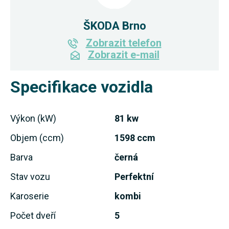
ŠKODA Brno
Zobrazit telefon
Zobrazit e-mail
Specifikace vozidla
Výkon (kW)
81 kw
Objem (ccm)
1598 ccm
Barva
černá
Stav vozu
Perfektní
Karoserie
kombi
Počet dveří
5