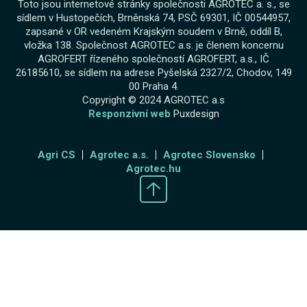
Toto jsou internetové stránky společnosti AGROTEC a. s., se
sídlem v Hustopečích, Brněnská 74, PSČ 69301, IČ 00544957,
zapsané v OR vedeném Krajským soudem v Brně, oddíl B,
vložka 138. Společnost AGROTEC a.s. je členem koncernu
AGROFERT řízeného společností AGROFERT, a.s., IČ
26185610, se sídlem na adrese Pyšelská 2327/2, Chodov, 149
00 Praha 4.
Copyright © 2024 AGROTEC a.s
Responzivní web
Puxdesign
Agri CS
Agrotec a.s.
Agrotec Slovensko
Agrotec.hu