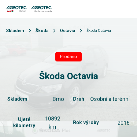
Skladem
Škoda
Octavia
Škoda Octavia
Prodáno
Škoda Octavia
Brno
Osobní a terénní
Skladem
Druh
10892
Ujeté
2016
Rok výroby
kilometry
km