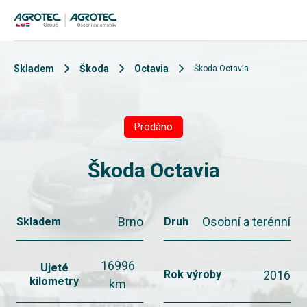
Skladem
Škoda
Octavia
Škoda Octavia
Prodáno
Škoda Octavia
Brno
Osobní a terénní
Skladem
Druh
16996
Ujeté
2016
Rok výroby
kilometry
km