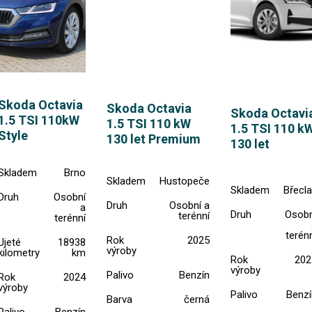
Skoda Octavia
Skoda Octavia
Skoda Octavi
1.5 TSI 110kW
1.5 TSI 110 kW
1.5 TSI 110 k
Style
130 let Premium
130 let
Skladem
Brno
Skladem
Hustopeče
Skladem
Břecla
Druh
Osobní
Druh
Osobní a
a
Druh
Osobn
terénní
terénní
terén
Rok
2025
Ujeté
18938
výroby
kilometry
km
Rok
202
výroby
Palivo
Benzín
Rok
2024
výroby
Palivo
Benzí
Barva
černá