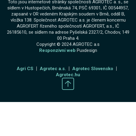
Toto jsou internetové stránky společnosti AGROTEC a. s., se
sídlem v Hustopečích, Brněnská 74, PSČ 69301, IČ 00544957,
zapsané v OR vedeném Krajským soudem v Brně, oddíl B,
vložka 138. Společnost AGROTEC a.s. je členem koncernu
AGROFERT řízeného společností AGROFERT, a.s., IČ
26185610, se sídlem na adrese Pyšelská 2327/2, Chodov, 149
00 Praha 4.
Copyright © 2024 AGROTEC a.s
Responzivní web
Puxdesign
Agri CS
Agrotec a.s.
Agrotec Slovensko
Agrotec.hu