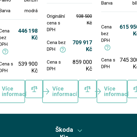
Palivo
Benzín
Barva
bí
Barva
modrá
Originální
938 500
cena s
Kč
615 95
Cena
DPH
446 198
Cena
K
bez
Kč
bez
DPH
709 917
Cena bez
DPH
Kč
DPH
745 30
Cena s
859 000
Cena s
539 900
Cena s
K
DPH
Kč
DPH
Kč
DPH
Více
Více
Více
informací
informací
informací
Škoda