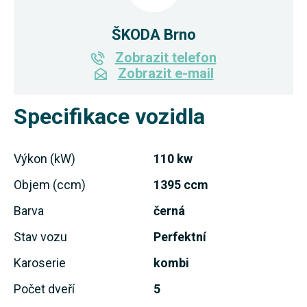
ŠKODA Brno
Zobrazit telefon
Zobrazit e-mail
Specifikace vozidla
Výkon (kW)
110 kw
Objem (ccm)
1395 ccm
Barva
černá
Stav vozu
Perfektní
Karoserie
kombi
Počet dveří
5