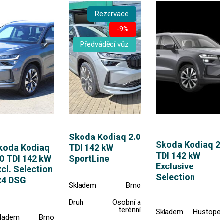
Rezervace
-9%
Předváděcí vůz
Skoda Kodiaq 2.0
Skoda Kodiaq 2
koda Kodiaq
TDI 142 kW
TDI 142 kW
.0 TDI 142 kW
SportLine
Exclusive
cl. Selection
Selection
x4 DSG
Skladem
Brno
Druh
Osobní a
terénní
Skladem
Hustop
ladem
Brno