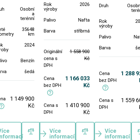
Rok
2026
Druh
Osobn
uh
Osobní
výroby
teré
a
terénní
Palivo
Nafta
Rok
2
výroby
eté
35648
Barva
stříbrná
lometry
km
Palivo
Na
ok
2024
Barva
š
roby
Originální
1 558 900
cena s
Kč
livo
Benzín
DPH
rva
šedá
1 288 9
Cena
1 166 033
Cena
bez DPH
Kč
bez DPH
1 149 900
ena
1 559 6
Cena s
1 410 900
Kč
Cena s
DPH
Kč
DPH
Více
Více
Více
informací
informací
informací