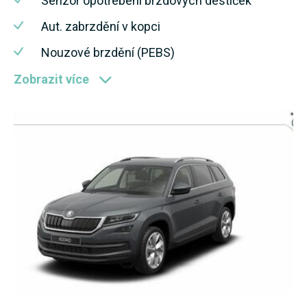
Senzor opotřebení brzdových destiček
Aut. zabrzdění v kopci
Nouzové brzdění (PEBS)
Zobrazit více