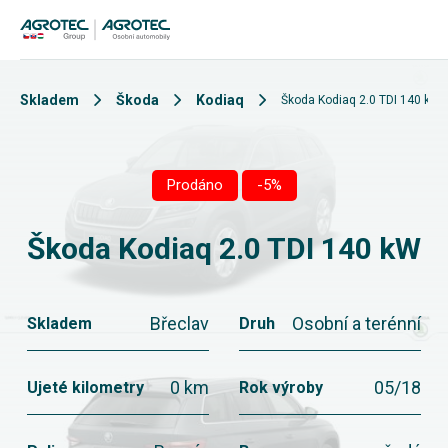
Skladem
Škoda
Kodiaq
Škoda Kodiaq 2.0 TDI 140 kW
Prodáno
-5%
Škoda Kodiaq 2.0 TDI 140 kW
Břeclav
Osobní a terénní
Skladem
Druh
0 km
05/18
Ujeté kilometry
Rok výroby