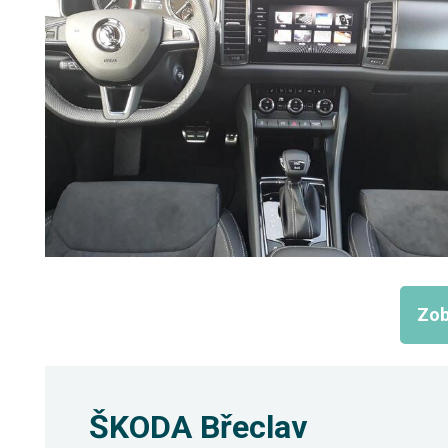
Zob
ŠKODA Břeclav