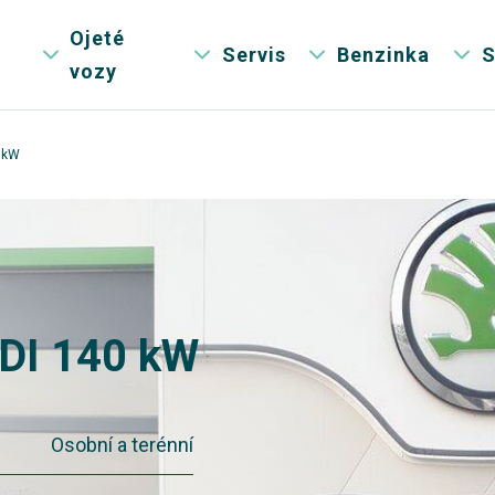
Ojeté
Servis
Benzinka
S
vozy
0 kW
TDI 140 kW
Osobní a terénní