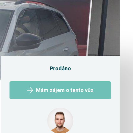
Prodáno
Mám zájem o tento vůz