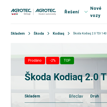
Nové
Řešení
vozy
Skladem
Škoda
Kodiaq
Škoda Kodiaq 2.0 TDI 14
Prodáno
-2%
TOP
Škoda Kodiaq 2.0 
Břeclav
Skladem
Druh