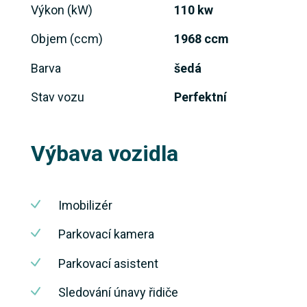
Výkon (kW)
110 kw
Objem (ccm)
1968 ccm
Barva
šedá
Stav vozu
Perfektní
Výbava vozidla
Imobilizér
Parkovací kamera
Parkovací asistent
Sledování únavy řidiče