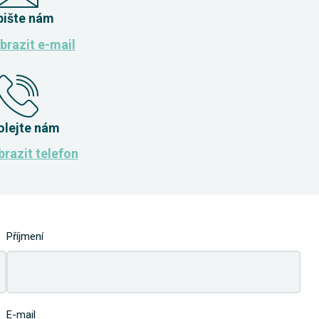
pište nám
brazit e-mail
olejte nám
razit telefon
Příjmení
E-mail