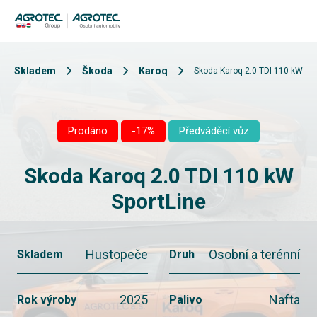
Skladem
Škoda
Karoq
Skoda Karoq 2.0 TDI 110 kW Spo
Prodáno
-17%
Předváděcí vůz
Skoda Karoq 2.0 TDI 110 kW
SportLine
Hustopeče
Osobní a terénní
Skladem
Druh
2025
Nafta
Rok výroby
Palivo