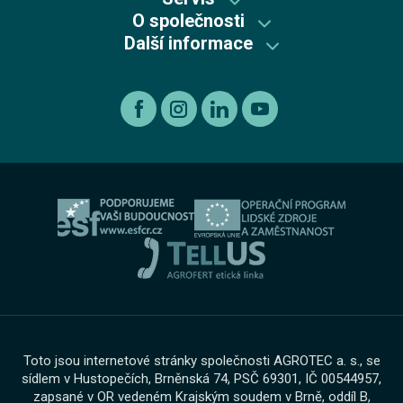
Škoda plus
Skladové vozy Kia
O společnosti
Autorizovaný servis Kia
Škoda Plus
Škoda
Další informace
Mycí centrum
Autorizovaný servis Škoda
Recyklace výrobků s ukončenou životností
Kia
Kariéra
Autorizovaný servis Volkswagen
Etický kodex koncernu AGROFERT
Ojeté vozy
O nás
Autorizovaný servis Volkswagen Užitkové vozy
Informace pro oznamovatele dle zákona č. 171 2023
Výkup vozu
O skupině
Servis AGROTEC Group
Ochrana osobních údajů
Bosch Car Servis
Cookies
Zimní servisní akce
Toto jsou internetové stránky společnosti AGROTEC a. s., se
sídlem v Hustopečích, Brněnská 74, PSČ 69301, IČ 00544957,
zapsané v OR vedeném Krajským soudem v Brně, oddíl B,