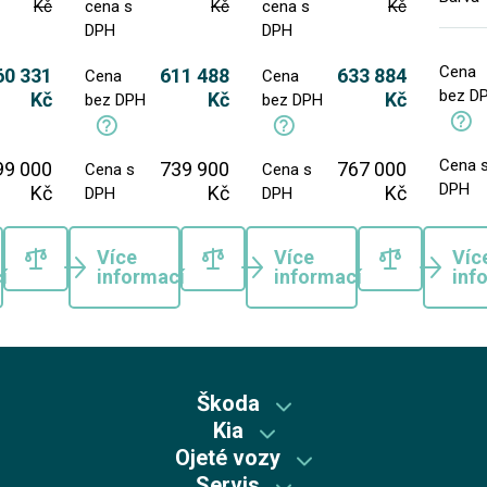
Kč
cena s
Kč
cena s
Kč
DPH
DPH
Cena
60 331
611 488
633 884
Cena
Cena
bez D
Kč
Kč
Kč
bez DPH
bez DPH
Cena 
99 000
739 900
767 000
Cena s
Cena s
DPH
Kč
Kč
Kč
DPH
DPH
Více
Více
Víc
í
informací
informací
inf
Škoda
Kia
Škoda předváděcí vozy
Ojeté vozy
Kia předváděcí vozy
Skladové vozy Škoda
Servis