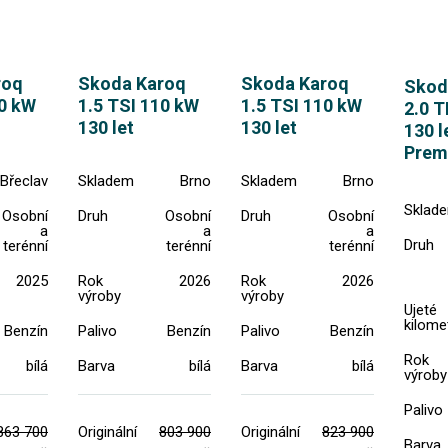
roq
Skoda Karoq
Skoda Karoq
Skod
10 kW
1.5 TSI 110 kW
1.5 TSI 110 kW
2.0 T
130 let
130 let
130 l
Prem
Břeclav
Skladem
Brno
Skladem
Brno
Sklad
Osobní
Druh
Osobní
Druh
Osobní
a
a
a
Druh
terénní
terénní
terénní
2025
Rok
2026
Rok
2026
výroby
výroby
Ujeté
kilome
Benzín
Palivo
Benzín
Palivo
Benzín
Rok
bílá
Barva
bílá
Barva
bílá
výroby
Palivo
863 700
Originální
803 900
Originální
823 900
Barva