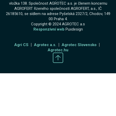
vložka 138. Společnost AGROTEC a.s. je členem koncernu
AGROFERT řízeného společností AGROFERT, a.s., IČ
26185610, se sídlem na adrese Pyšelská 2327/2, Chodov, 149
00 Praha 4.
Copyright © 2024 AGROTEC a.s
Responzivní web
Puxdesign
Agri CS
Agrotec a.s.
Agrotec Slovensko
Agrotec.hu