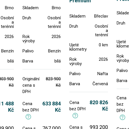
Premium
Brno
Skladem
Brno
Sklad
Skladem
Břeclav
Osobní
Druh
Osobní
a
a
Druh
Druh
Osobní
terénní
terénní
a
terénní
2026
Rok
2026
výroby
Ujeté
Ujeté
0 km
kilome
kilometry
Benzín
Palivo
Benzín
Rok
Rok
2026
výroby
bílá
Barva
bílá
výroby
Palivo
Palivo
Nafta
803 900
Originální
823 900
Barva
Barva
Červená
Kč
cena s
Kč
DPH
Cena
820 826
Cena
11 488
633 884
Cena
bez
Kč
bez DPH
Kč
Kč
bez DPH
DPH
993 200
Cena s
39 900
767 000
Cena s
Cena 