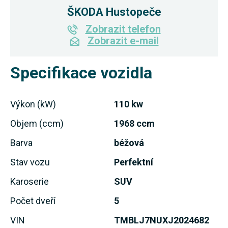
ŠKODA Hustopeče
Zobrazit telefon
Zobrazit e-mail
Specifikace vozidla
Výkon (kW)
110 kw
Objem (ccm)
1968 ccm
Barva
béžová
Stav vozu
Perfektní
Karoserie
SUV
Počet dveří
5
VIN
TMBLJ7NUXJ2024682