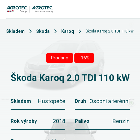
Skladem
Škoda
Karoq
Škoda Karoq 2.0 TDI 110 kW
Prodáno
-16%
Škoda Karoq 2.0 TDI 110 kW
Hustopeče
Osobní a terénní
Skladem
Druh
2018
Benzín
Rok výroby
Palivo