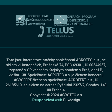
O skupině
Servis AGROTEC Group
Ochrana osobních údajů
Bosch Car Servis
Cookies
Zimní servisní akce
Toto jsou internetové stránky společnosti AGROTEC a. s., se
sídlem v Hustopečích, Brněnská 74, PSČ 69301, IČ 00544957,
zapsané v OR vedeném Krajským soudem v Brně, oddíl B,
vložka 138. Společnost AGROTEC a.s. je členem koncernu
AGROFERT řízeného společností AGROFERT, a.s., IČ
26185610, se sídlem na adrese Pyšelská 2327/2, Chodov, 149
00 Praha 4.
Copyright © 2024 AGROTEC a.s
Responzivní web
Puxdesign