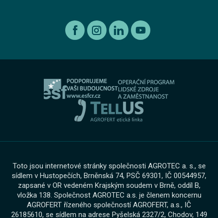
Autorizovaný servis Škoda
Recyklace výrobků s ukončenou životností
Kia
Kariéra
Autorizovaný servis Volkswagen
Etický kodex koncernu AGROFERT
Ojeté vozy
O nás
Autorizovaný servis Volkswagen Užitkové vozy
Informace pro oznamovatele dle zákona č. 171 2023
Výkup vozu
O skupině
Servis AGROTEC Group
Ochrana osobních údajů
Bosch Car Servis
Cookies
Zimní servisní akce
Toto jsou internetové stránky společnosti AGROTEC a. s., se
sídlem v Hustopečích, Brněnská 74, PSČ 69301, IČ 00544957,
zapsané v OR vedeném Krajským soudem v Brně, oddíl B,
vložka 138. Společnost AGROTEC a.s. je členem koncernu
AGROFERT řízeného společností AGROFERT, a.s., IČ
26185610, se sídlem na adrese Pyšelská 2327/2, Chodov, 149