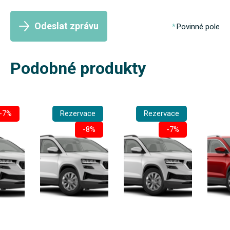
Odeslat zprávu
Povinné pole
Podobné produkty
-7%
Rezervace
Rezervace
-8%
-7%