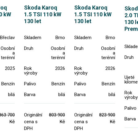
roq
Skoda Karoq
Skoda Karoq
Skod
10 kW
1.5 TSI 110 kW
1.5 TSI 110 kW
2.0 T
130 let
130 let
130 l
Prem
Břeclav
Skladem
Brno
Skladem
Brno
Sklad
Osobní
Druh
Osobní
Druh
Osobní
a
a
a
Druh
terénní
terénní
terénní
2025
Rok
2026
Rok
2026
výroby
výroby
Ujeté
kilome
Benzín
Palivo
Benzín
Palivo
Benzín
Rok
bílá
Barva
bílá
Barva
bílá
výroby
Palivo
863 700
Originální
803 900
Originální
823 900
Barva
Kč
cena s
Kč
cena s
Kč
DPH
DPH