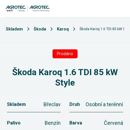
Skladem
Škoda
Karoq
Škoda Karoq 1.6 TDI 85 kW Styl
Prodáno
Škoda Karoq 1.6 TDI 85 kW
Style
Břeclav
Osobní a terénní
Skladem
Druh
Benzín
Červená
Palivo
Barva