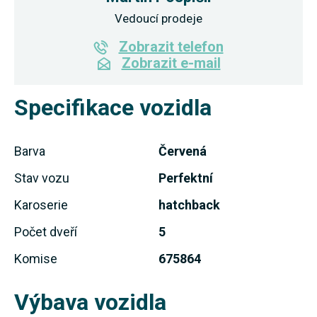
Vedoucí prodeje
Zobrazit telefon
Zobrazit e-mail
Specifikace vozidla
Barva
Červená
Stav vozu
Perfektní
Karoserie
hatchback
Počet dveří
5
Komise
675864
Výbava vozidla