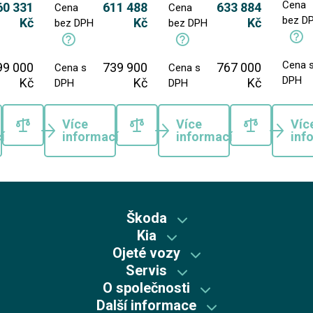
Cena
60 331
611 488
633 884
Cena
Cena
bez D
Kč
Kč
Kč
bez DPH
bez DPH
Cena 
99 000
739 900
767 000
Cena s
Cena s
DPH
Kč
Kč
Kč
DPH
DPH
Více
Více
Víc
í
informací
informací
inf
Škoda
Kia
Škoda předváděcí vozy
Ojeté vozy
Kia předváděcí vozy
Skladové vozy Škoda
Servis
Škoda plus
Skladové vozy Kia
O společnosti
Autorizovaný servis Kia
Škoda Plus
Škoda
Další informace
Mycí centrum