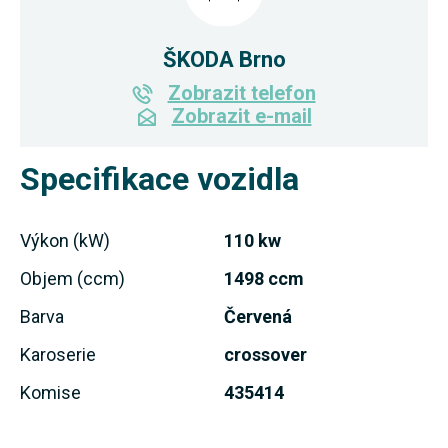
ŠKODA Brno
Zobrazit telefon
Zobrazit e-mail
Specifikace vozidla
Výkon (kW)
110 kw
Objem (ccm)
1498 ccm
Barva
Červená
Karoserie
crossover
Komise
435414