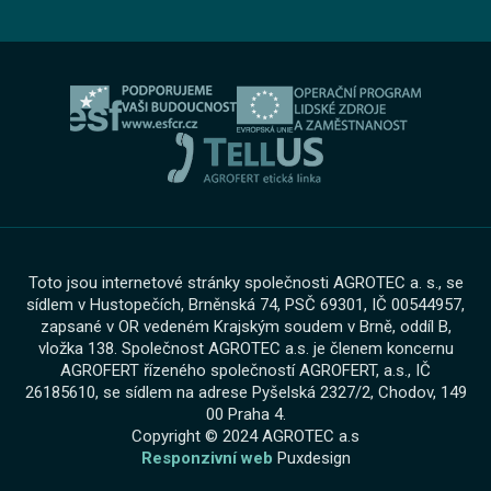
Informace pro oznamovatele dle zákona č. 171 2023
Výkup vozu
O skupině
Servis AGROTEC Group
Ochrana osobních údajů
Bosch Car Servis
Cookies
Zimní servisní akce
Toto jsou internetové stránky společnosti AGROTEC a. s., se
sídlem v Hustopečích, Brněnská 74, PSČ 69301, IČ 00544957,
zapsané v OR vedeném Krajským soudem v Brně, oddíl B,
vložka 138. Společnost AGROTEC a.s. je členem koncernu
AGROFERT řízeného společností AGROFERT, a.s., IČ
26185610, se sídlem na adrese Pyšelská 2327/2, Chodov, 149
00 Praha 4.
Copyright © 2024 AGROTEC a.s
Responzivní web
Puxdesign