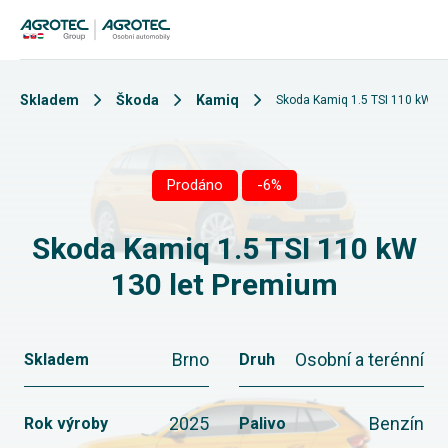
Skladem
Škoda
Kamiq
Skoda Kamiq 1.5 TSI 110 kW 1
Prodáno
-6%
Skoda Kamiq 1.5 TSI 110 kW
130 let Premium
Brno
Osobní a terénní
Skladem
Druh
2025
Benzín
Rok výroby
Palivo