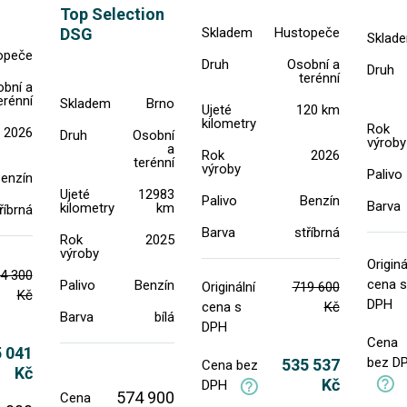
Top Selection
Skladem
Hustopeče
DSG
Sklad
opeče
Druh
Osobní a
Druh
terénní
bní a
erénní
Skladem
Brno
Ujeté
120 km
kilometry
Rok
2026
Druh
Osobní
výroby
a
Rok
2026
terénní
výroby
Palivo
enzín
Ujeté
12983
Palivo
Benzín
Barva
kilometry
km
říbrná
Barva
stříbrná
Rok
2025
výroby
Originá
4 300
cena s
Palivo
Benzín
Originální
719 600
Kč
DPH
cena s
Kč
Barva
bílá
DPH
Cena
 041
bez D
535 537
Cena bez
Kč
Kč
DPH
574 900
Cena