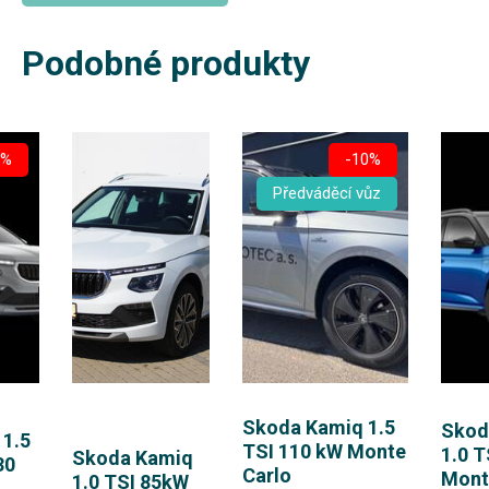
Podobné produkty
6%
-10%
Předváděcí vůz
Skoda Kamiq 1.5
Skod
1.5
TSI 110 kW Monte
1.0 T
Skoda Kamiq
30
Carlo
Mont
1.0 TSI 85kW