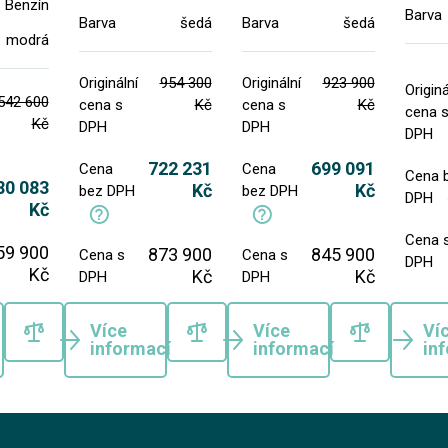
Benzín
Barva
Barva
šedá
Barva
šedá
modrá
Originální
954 300
Originální
923 900
Originá
542 600
cena s
Kč
cena s
Kč
cena 
Kč
DPH
DPH
DPH
722 231
699 091
Cena
Cena
Cena 
80 083
Kč
Kč
bez DPH
bez DPH
DPH
Kč
Cena 
59 900
873 900
845 900
Cena s
Cena s
DPH
Kč
Kč
Kč
DPH
DPH
Více
Více
Ví
informací
informací
in