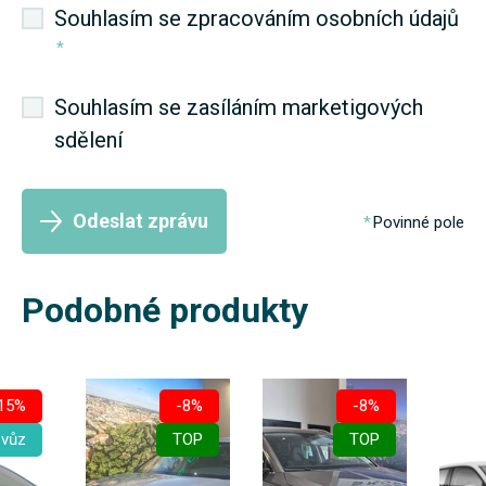
Souhlasím se zpracováním osobních údajů
*
Souhlasím se zasíláním marketigových
sdělení
Odeslat zprávu
Povinné pole
Podobné produkty
15%
-8%
-8%
 vůz
TOP
TOP