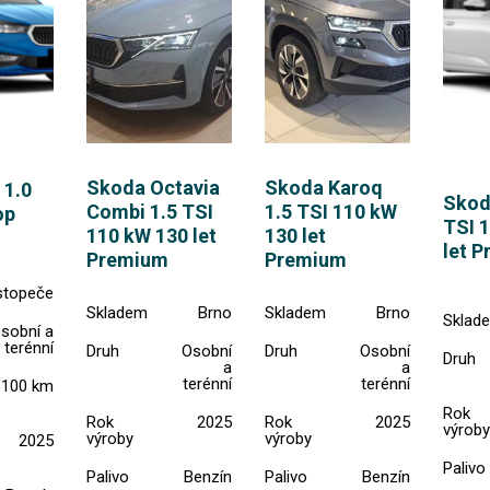
Skoda Octavia
Skoda Karoq
 1.0
Skod
Combi 1.5 TSI
1.5 TSI 110 kW
op
TSI 
110 kW 130 let
130 let
let 
Premium
Premium
stopeče
Skladem
Brno
Skladem
Brno
Sklad
sobní a
terénní
Druh
Osobní
Druh
Osobní
Druh
a
a
terénní
terénní
3100 km
Rok
Rok
2025
Rok
2025
výroby
výroby
výroby
2025
Palivo
Palivo
Benzín
Palivo
Benzín