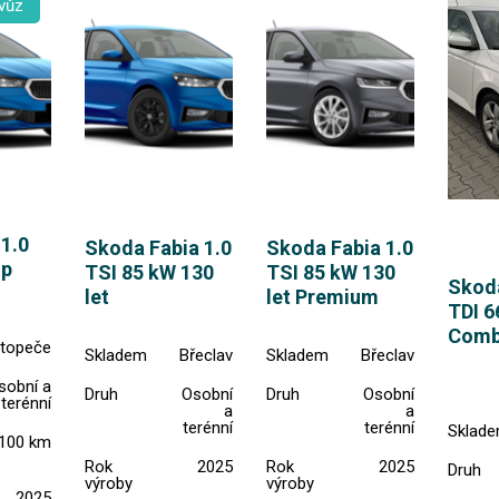
vůz
1.0
Skoda Fabia 1.0
Skoda Fabia 1.0
op
TSI 85 kW 130
TSI 85 kW 130
Skoda
let
let Premium
TDI 6
Comb
topeče
Skladem
Břeclav
Skladem
Břeclav
sobní a
Druh
Osobní
Druh
Osobní
terénní
a
a
terénní
terénní
Sklad
100 km
Rok
2025
Rok
2025
Druh
výroby
výroby
2025