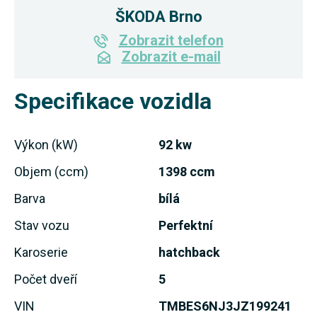
ŠKODA Brno
Zobrazit telefon
Zobrazit e-mail
Specifikace vozidla
Výkon (kW)
92 kw
Objem (ccm)
1398 ccm
Barva
bílá
Stav vozu
Perfektní
Karoserie
hatchback
Počet dveří
5
VIN
TMBES6NJ3JZ199241