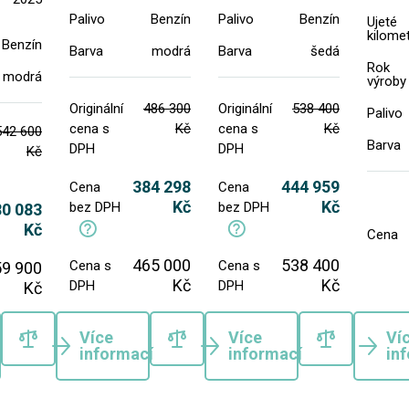
Palivo
Benzín
Palivo
Benzín
Ujeté
kilome
Benzín
Barva
modrá
Barva
šedá
Rok
modrá
výroby
Originální
486 300
Originální
538 400
Palivo
cena s
Kč
cena s
Kč
542 600
Barva
DPH
DPH
Kč
384 298
444 959
Cena
Cena
Kč
Kč
bez DPH
bez DPH
80 083
Kč
Cena
465 000
538 400
Cena s
Cena s
59 900
Kč
Kč
DPH
DPH
Kč
Více
Více
Ví
informací
informací
in