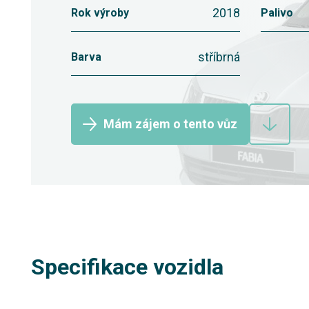
2018
Rok výroby
Palivo
stříbrná
Barva
Mám zájem o tento vůz
Specifikace vozidla