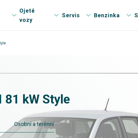
Ojeté
Servis
Benzinka
S
vozy
tyle
I 81 kW Style
Osobní a terénní