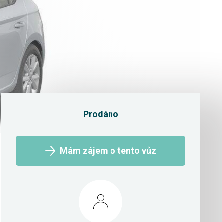
Prodáno
Mám zájem o tento vůz