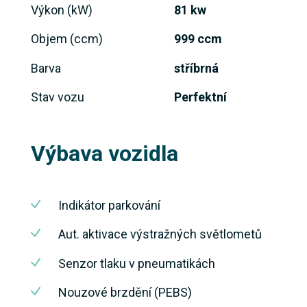
Výkon (kW)
81 kw
Objem (ccm)
999 ccm
Barva
stříbrná
Stav vozu
Perfektní
Výbava vozidla
Indikátor parkování
Aut. aktivace výstražných světlometů
Senzor tlaku v pneumatikách
Nouzové brzdění (PEBS)