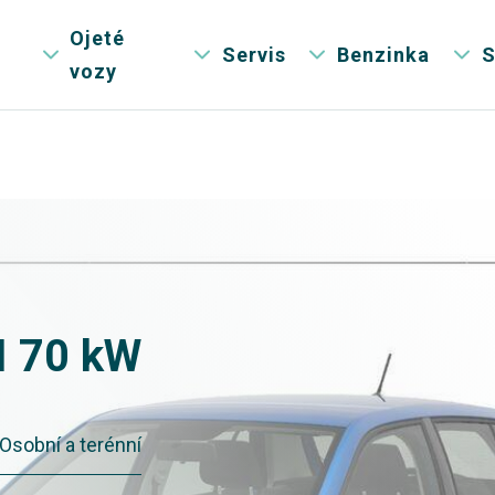
Ojeté
Servis
Benzinka
S
vozy
I 70 kW
Osobní a terénní