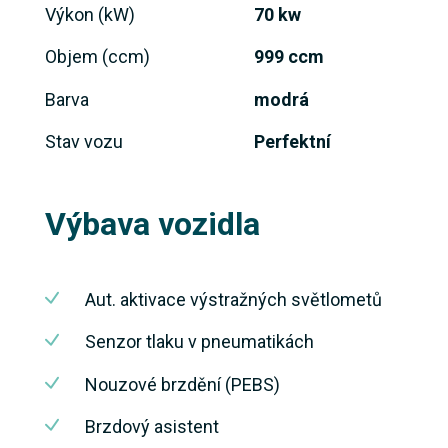
Výkon (kW)
70 kw
Objem (ccm)
999 ccm
Barva
modrá
Stav vozu
Perfektní
Výbava vozidla
Aut. aktivace výstražných světlometů
Senzor tlaku v pneumatikách
Nouzové brzdění (PEBS)
Brzdový asistent