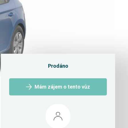
Prodáno
Mám zájem o tento vůz