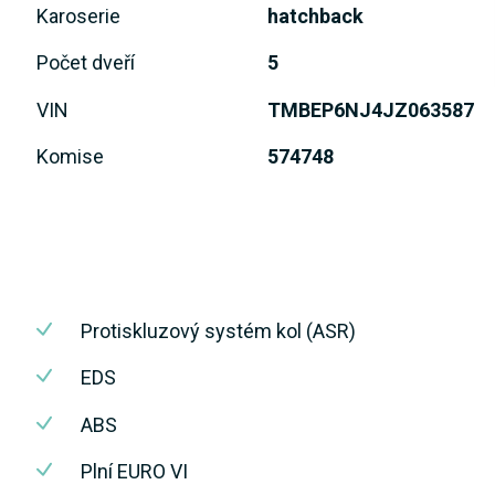
Karoserie
hatchback
Počet dveří
5
VIN
TMBEP6NJ4JZ063587
Komise
574748
Protiskluzový systém kol (ASR)
EDS
ABS
Plní EURO VI