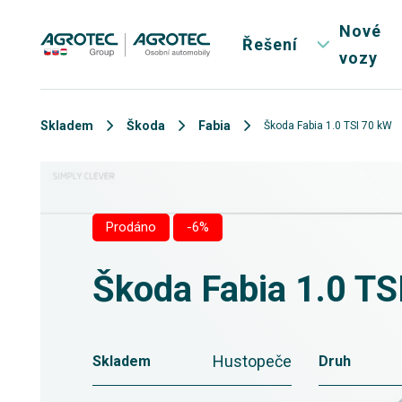
Nové
Řešení
vozy
Skladem
Škoda
Fabia
Škoda Fabia 1.0 TSI 70 kW
Prodáno
-6%
Škoda Fabia 1.0 TS
Hustopeče
Skladem
Druh