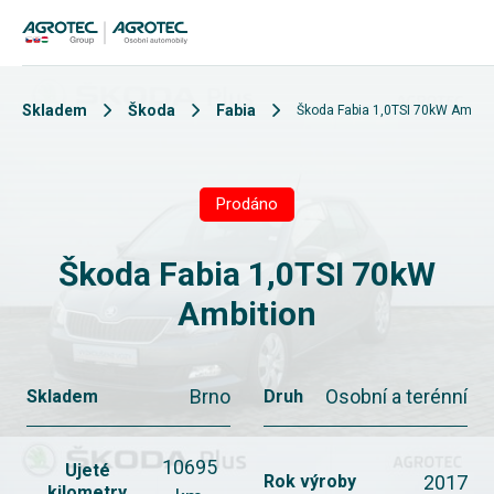
Skladem
Škoda
Fabia
Škoda Fabia 1,0TSI 70kW Ambiti
Prodáno
Škoda Fabia 1,0TSI 70kW
Ambition
Brno
Osobní a terénní
Skladem
Druh
10695
Ujeté
2017
Rok výroby
kilometry