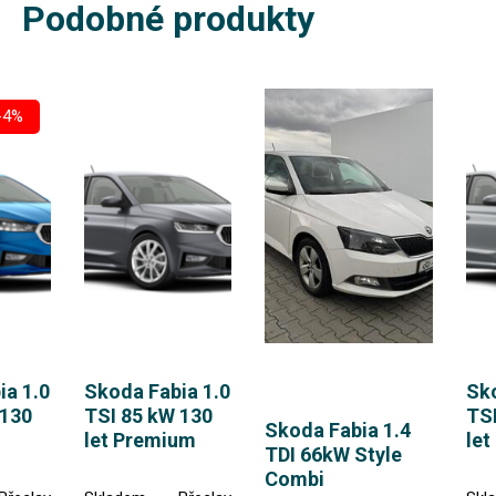
Podobné produkty
-4%
ia 1.0
Skoda Fabia 1.0
Sko
 130
TSI 85 kW 130
TSI
Skoda Fabia 1.4
let Premium
let
TDI 66kW Style
Combi