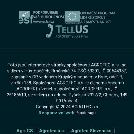
Ochrana osobních údajů
Bosch Car Servis
Cookies
Zimní servisní akce
Toto jsou internetové stránky společnosti AGROTEC a. s., se
sídlem v Hustopečích, Brněnská 74, PSČ 69301, IČ 00544957,
zapsané v OR vedeném Krajským soudem v Brně, oddíl B,
vložka 138. Společnost AGROTEC a.s. je členem koncernu
AGROFERT řízeného společností AGROFERT, a.s., IČ
26185610, se sídlem na adrese Pyšelská 2327/2, Chodov, 149
00 Praha 4.
Copyright © 2024 AGROTEC a.s
Responzivní web
Puxdesign
Agri CS
Agrotec a.s.
Agrotec Slovensko