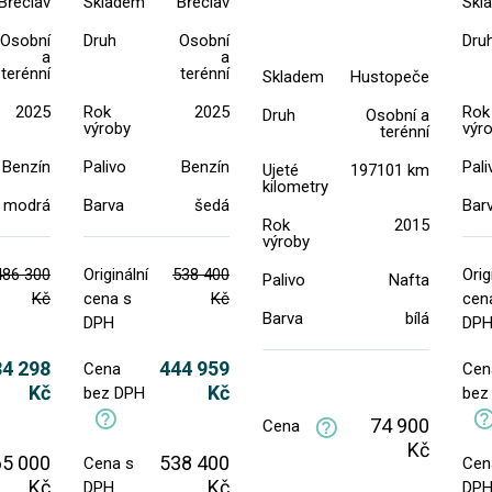
Břeclav
Skladem
Břeclav
Skl
Osobní
Druh
Osobní
Dru
a
a
terénní
terénní
Skladem
Hustopeče
2025
Rok
2025
Rok
Druh
Osobní a
výroby
výr
terénní
Benzín
Palivo
Benzín
Pali
Ujeté
197101 km
kilometry
modrá
Barva
šedá
Bar
Rok
2015
výroby
486 300
Originální
538 400
Orig
Palivo
Nafta
Kč
cena s
Kč
cen
Barva
bílá
DPH
DP
84 298
444 959
Cena
Cen
Kč
Kč
bez DPH
bez
74 900
Cena
Kč
65 000
538 400
Cena s
Cen
Kč
Kč
DPH
DP