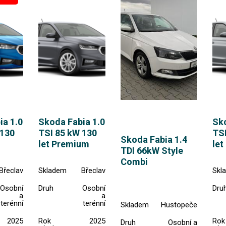
ia 1.0
Skoda Fabia 1.0
Sko
 130
TSI 85 kW 130
TSI
Skoda Fabia 1.4
let Premium
let
TDI 66kW Style
Combi
Břeclav
Skladem
Břeclav
Skl
Osobní
Druh
Osobní
Dru
a
a
terénní
terénní
Skladem
Hustopeče
2025
Rok
2025
Rok
Druh
Osobní a