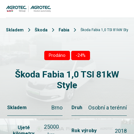
Skladem
Škoda
Fabia
Škoda Fabia 1,0 TSI 81kW Style
Prodáno
-24%
Škoda Fabia 1,0 TSI 81kW
Style
Brno
Osobní a terénní
Skladem
Druh
25000
Ujeté
2018
Rok výroby
kilometry