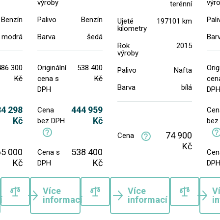
výroby
výr
terénní
Benzín
Palivo
Benzín
Pali
Ujeté
197101 km
kilometry
modrá
Barva
šedá
Bar
Rok
2015
výroby
486 300
Originální
538 400
Orig
Palivo
Nafta
Kč
cena s
Kč
cen
Barva
bílá
DPH
DP
84 298
444 959
Cena
Cen
Kč
Kč
bez DPH
bez
74 900
Cena
Kč
65 000
538 400
Cena s
Cen
Kč
Kč
DPH
DP
Více
Více
V
í
informací
informací
i