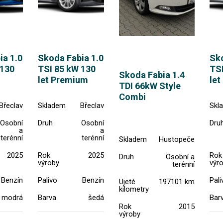
ia 1.0
Skoda Fabia 1.0
Sko
 130
TSI 85 kW 130
TSI
Skoda Fabia 1.4
let Premium
let
TDI 66kW Style
Combi
Břeclav
Skladem
Břeclav
Skl
Osobní
Druh
Osobní
Dru
a
a
terénní
terénní
Skladem
Hustopeče
2025
Rok
2025
Rok
Druh
Osobní a
výroby
výr
terénní
Benzín
Palivo
Benzín
Pali
Ujeté
197101 km
kilometry
modrá
Barva
šedá
Bar
Rok
2015
výroby