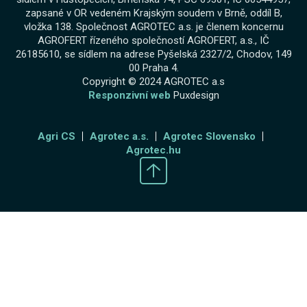
zapsané v OR vedeném Krajským soudem v Brně, oddíl B,
vložka 138. Společnost AGROTEC a.s. je členem koncernu
AGROFERT řízeného společností AGROFERT, a.s., IČ
26185610, se sídlem na adrese Pyšelská 2327/2, Chodov, 149
00 Praha 4.
Copyright © 2024 AGROTEC a.s
Responzivní web
Puxdesign
Agri CS
Agrotec a.s.
Agrotec Slovensko
Agrotec.hu