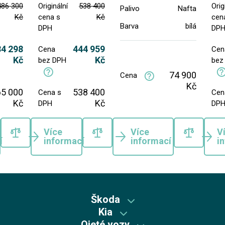
486 300
Originální
538 400
Orig
Palivo
Nafta
Kč
cena s
Kč
cen
Barva
bílá
DPH
DP
84 298
444 959
Cena
Cen
Kč
Kč
bez DPH
bez
74 900
Cena
Kč
65 000
538 400
Cena s
Cen
Kč
Kč
DPH
DP
Více
Více
V
í
informací
informací
i
Škoda
Kia
Škoda předváděcí vozy
Ojeté vozy