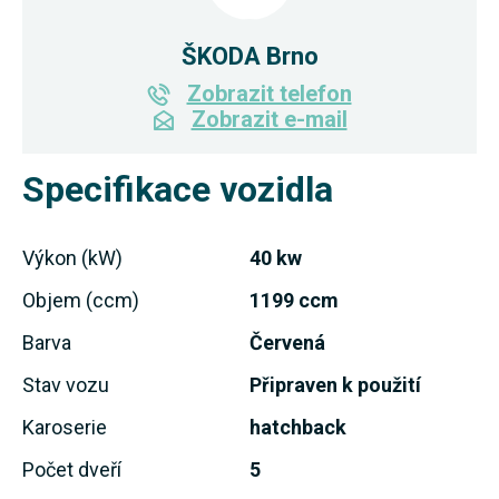
ŠKODA Brno
Zobrazit telefon
Zobrazit e-mail
Specifikace vozidla
Výkon (kW)
40 kw
Objem (ccm)
1199 ccm
Barva
Červená
Stav vozu
Připraven k použití
Karoserie
hatchback
Počet dveří
5