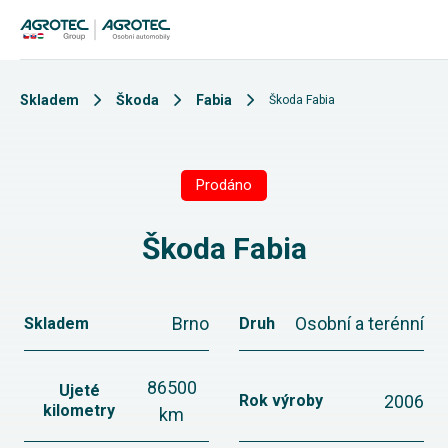
Skladem
Škoda
Fabia
Škoda Fabia
Prodáno
Škoda Fabia
Brno
Osobní a terénní
Skladem
Druh
86500
Ujeté
2006
Rok výroby
kilometry
km