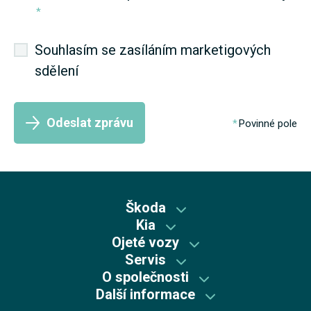
*
Souhlasím se zasíláním marketigových
sdělení
Odeslat zprávu
Povinné pole
Škoda
Kia
Škoda předváděcí vozy
Ojeté vozy
Kia předváděcí vozy
Skladové vozy Škoda
Servis
Škoda plus
Skladové vozy Kia
O společnosti
Autorizovaný servis Kia
Škoda Plus
Škoda
Další informace
Mycí centrum
Autorizovaný servis Škoda