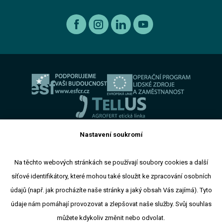
Recyklace výrobků s ukončenou životností
Kia
Kariéra
Autorizovaný servis Volkswagen
Etický kodex koncernu AGROFERT
Ojeté vozy
O nás
Autorizovaný servis Volkswagen Užitkové vozy
Informace pro oznamovatele dle zákona č. 171 2023
Výkup vozu
O skupině
Servis AGROTEC Group
Ochrana osobních údajů
Bosch Car Servis
Cookies
Zimní servisní akce
Nastavení soukromí
Toto jsou internetové stránky společnosti AGROTEC a. s., se
Na těchto webových stránkách se používají soubory cookies a další
sídlem v Hustopečích, Brněnská 74, PSČ 69301, IČ 00544957,
síťové identifikátory, které mohou také sloužit ke zpracování osobních
zapsané v OR vedeném Krajským soudem v Brně, oddíl B,
údajů (např. jak procházíte naše stránky a jaký obsah Vás zajímá). Tyto
vložka 138. Společnost AGROTEC a.s. je členem koncernu
AGROFERT řízeného společností AGROFERT, a.s., IČ
údaje nám pomáhají provozovat a zlepšovat naše služby. Svůj souhlas
26185610, se sídlem na adrese Pyšelská 2327/2, Chodov, 149
můžete kdykoliv změnit nebo odvolat.