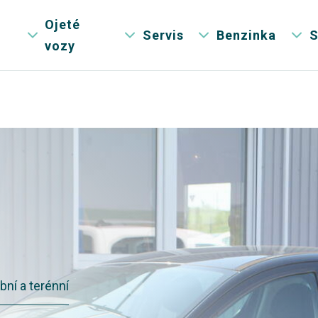
Ojeté
Servis
Benzinka
S
vozy
bní a terénní