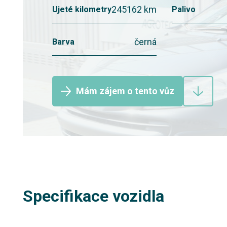
245162 km
Ujeté kilometry
Palivo
černá
Barva
Mám zájem o tento vůz
Specifikace vozidla