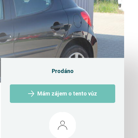
Prodáno
Mám zájem o tento vůz