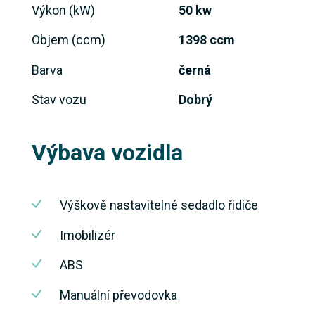
Výkon (kW)
50 kw
Objem (ccm)
1398 ccm
Barva
černá
Stav vozu
Dobrý
Výbava vozidla
Výškově nastavitelné sedadlo řidiče
Imobilizér
ABS
Manuální převodovka