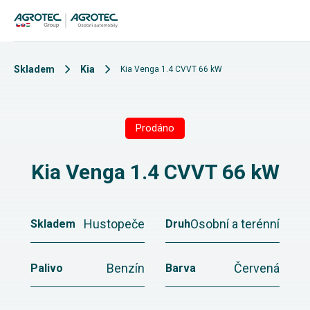
Skladem
Kia
Kia Venga 1.4 CVVT 66 kW
Prodáno
Kia Venga 1.4 CVVT 66 kW
Hustopeče
Osobní a terénní
Skladem
Druh
Benzín
Červená
Palivo
Barva