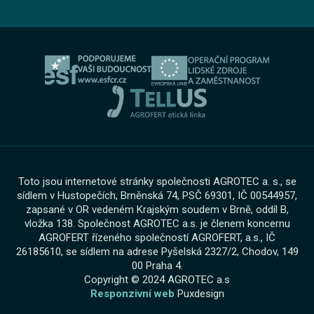
Informace pro oznamovatele dle zákona č. 171 2023
Výkup vozu
O skupině
Servis AGROTEC Group
Ochrana osobních údajů
Bosch Car Servis
Cookies
Zimní servisní akce
Toto jsou internetové stránky společnosti AGROTEC a. s., se
sídlem v Hustopečích, Brněnská 74, PSČ 69301, IČ 00544957,
zapsané v OR vedeném Krajským soudem v Brně, oddíl B,
vložka 138. Společnost AGROTEC a.s. je členem koncernu
AGROFERT řízeného společností AGROFERT, a.s., IČ
26185610, se sídlem na adrese Pyšelská 2327/2, Chodov, 149
00 Praha 4.
Copyright © 2024 AGROTEC a.s
Responzivní web
Puxdesign