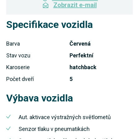
Zobrazit e-mail
Specifikace vozidla
Barva
Červená
Stav vozu
Perfektní
Karoserie
hatchback
Počet dveří
5
Výbava vozidla
Aut. aktivace výstražných světlometů
Senzor tlaku v pneumatikách