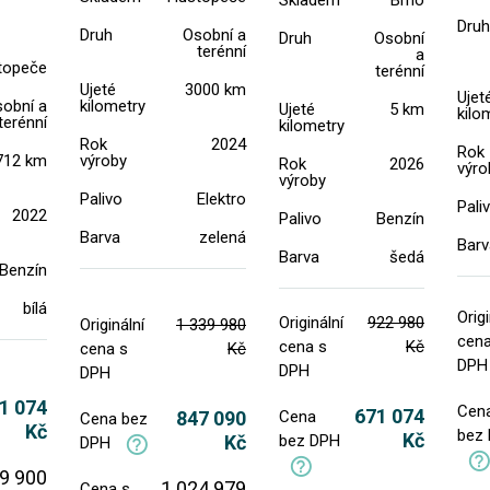
Skladem
Brno
Druh
Druh
Osobní a
Druh
Osobní
terénní
a
topeče
terénní
Ujeté
3000 km
Ujet
obní a
kilometry
Ujeté
5 km
kilo
terénní
kilometry
Rok
2024
Rok
712 km
výroby
Rok
2026
výro
výroby
Palivo
Elektro
Pali
2022
Palivo
Benzín
Barva
zelená
Barv
Barva
šedá
Benzín
bílá
Origi
Originální
922 980
Originální
1 339 980
cena
cena s
Kč
cena s
Kč
DPH
DPH
DPH
1 074
Cen
671 074
847 090
Cena
Cena bez
Kč
bez
Kč
Kč
bez DPH
DPH
9 900
1 024 979
Cena s