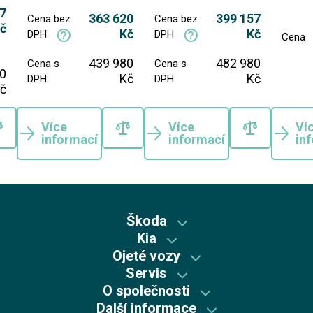
7
363 620
399 157
Cena bez
Cena bez
č
Kč
Kč
DPH
DPH
Cena
439 980
482 980
Cena s
Cena s
0
Kč
Kč
DPH
DPH
č
Více
Více
Ví
informací
informací
in
Škoda
Kia
Škoda předváděcí vozy
Ojeté vozy
Kia předváděcí vozy
Skladové vozy Škoda
Servis
Škoda plus
Skladové vozy Kia
O společnosti
Autorizovaný servis Kia
Škoda Plus
Škoda
Další informace
Mycí centrum