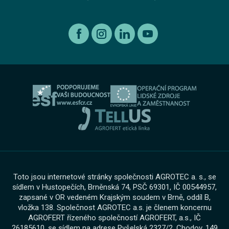
Autorizovaný servis Škoda
Recyklace výrobků s ukončenou životností
Kia
Kariéra
Autorizovaný servis Volkswagen
Etický kodex koncernu AGROFERT
Ojeté vozy
O nás
Autorizovaný servis Volkswagen Užitkové vozy
Informace pro oznamovatele dle zákona č. 171 2023
Výkup vozu
O skupině
Servis AGROTEC Group
Ochrana osobních údajů
Bosch Car Servis
Cookies
Zimní servisní akce
Toto jsou internetové stránky společnosti AGROTEC a. s., se
sídlem v Hustopečích, Brněnská 74, PSČ 69301, IČ 00544957,
zapsané v OR vedeném Krajským soudem v Brně, oddíl B,
vložka 138. Společnost AGROTEC a.s. je členem koncernu
AGROFERT řízeného společností AGROFERT, a.s., IČ
26185610, se sídlem na adrese Pyšelská 2327/2, Chodov, 149