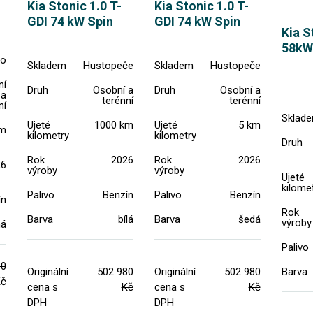
Kia Stonic 1.0 T-
Kia Stonic 1.0 T-
GDI 74 kW Spin
GDI 74 kW Spin
Kia S
58kW
no
Skladem
Hustopeče
Skladem
Hustopeče
ní
Druh
Osobní a
Druh
Osobní a
a
terénní
terénní
ní
Sklad
Ujeté
1000 km
Ujeté
5 km
km
kilometry
kilometry
Druh
Rok
2026
Rok
2026
26
výroby
výroby
Ujeté
kilome
Palivo
Benzín
Palivo
Benzín
ín
Rok
Barva
bílá
Barva
šedá
výroby
ná
Palivo
80
Originální
502 980
Originální
502 980
Barva
č
cena s
Kč
cena s
Kč
DPH
DPH