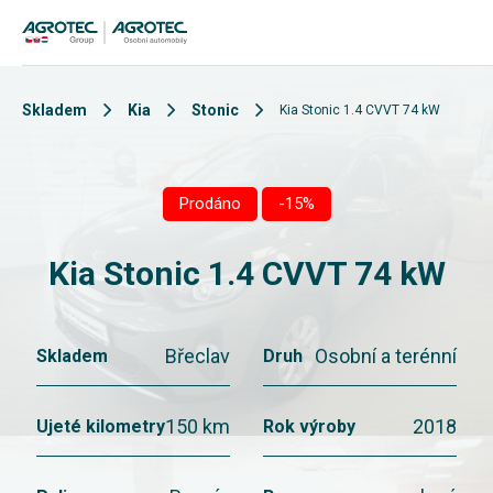
Skladem
Kia
Stonic
Kia Stonic 1.4 CVVT 74 kW
Prodáno
-15%
Kia Stonic 1.4 CVVT 74 kW
Břeclav
Osobní a terénní
Skladem
Druh
150 km
2018
Ujeté kilometry
Rok výroby