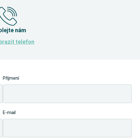
olejte nám
razit telefon
Příjmení
E-mail