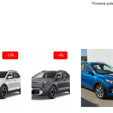
Povinné pol
-13%
-4%