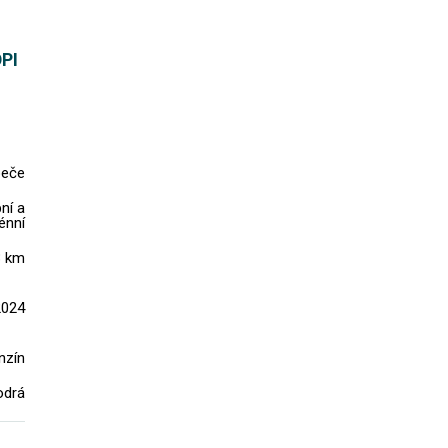
DPI
peče
ní a
énní
3 km
2024
nzín
drá