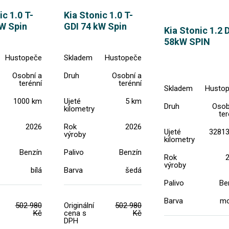
ic 1.0 T-
Kia Stonic 1.0 T-
W Spin
GDI 74 kW Spin
Kia Stonic 1.2 
58kW SPIN
Hustopeče
Skladem
Hustopeče
Osobní a
Druh
Osobní a
terénní
terénní
Skladem
Husto
1000 km
Ujeté
5 km
Druh
Osob
kilometry
ter
2026
Rok
2026
Ujeté
3281
výroby
kilometry
Benzín
Palivo
Benzín
Rok
výroby
bílá
Barva
šedá
Palivo
Be
Barva
mo
502 980
Originální
502 980
Kč
cena s
Kč
DPH