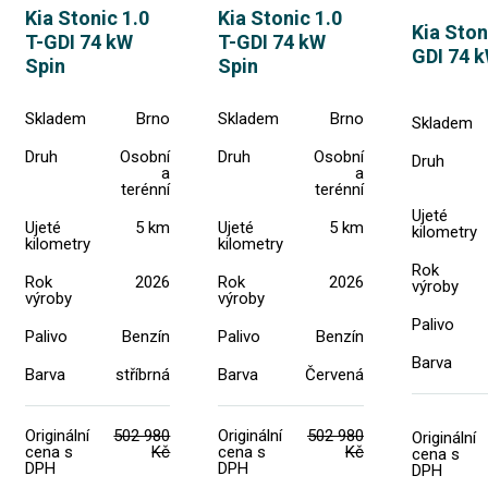
Kia Stonic 1.0
Kia Stonic 1.0
Kia Ston
T-GDI 74 kW
T-GDI 74 kW
GDI 74 k
Spin
Spin
Skladem
Brno
Skladem
Brno
Skladem
Druh
Osobní
Druh
Osobní
Druh
a
a
terénní
terénní
Ujeté
Ujeté
5 km
Ujeté
5 km
kilometry
kilometry
kilometry
Rok
Rok
2026
Rok
2026
výroby
výroby
výroby
Palivo
Palivo
Benzín
Palivo
Benzín
Barva
Barva
stříbrná
Barva
Červená
Originální
502 980
Originální
502 980
Originální
cena s
Kč
cena s
Kč
cena s
DPH
DPH
DPH