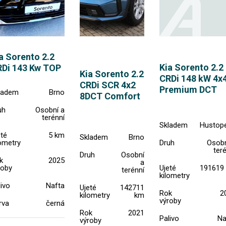
a Sorento 2.2
Kia Sorento 2.2
Di 143 Kw TOP
Kia Sorento 2.2
CRDi 148 kW 4x
CRDi SCR 4x2
Premium DCT
ladem
Brno
8DCT Comfort
uh
Osobní a
terénní
Skladem
Hustop
eté
5 km
Skladem
Brno
lometry
Druh
Osobn
ter
Druh
Osobní
k
2025
a
roby
Ujeté
191619
terénní
kilometry
ivo
Nafta
Ujeté
142711
Rok
2
kilometry
km
výroby
rva
černá
Rok
2021
Palivo
Na
výroby