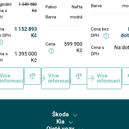
ginální
1 549 980
Barva
mo
Palivo
Nafta
na s
Kč
H
Barva
modrá
1 152 893
na
Cena bez
Kč
dot
z DPH
DPH
599 900
Cena
Na do
Cena s
Kč
1 395 000
na s
DPH
Kč
H
Více
Více
Více
informací
informací
informací
Škoda
Kia
Škoda předváděcí vozy
Ojeté vozy