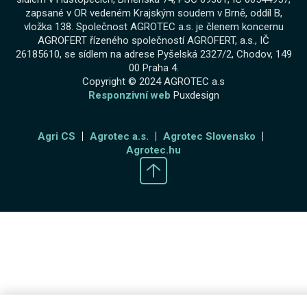
zapsané v OR vedeném Krajským soudem v Brně, oddíl B,
vložka 138. Společnost AGROTEC a.s. je členem koncernu
AGROFERT řízeného společností AGROFERT, a.s., IČ
26185610, se sídlem na adrese Pyšelská 2327/2, Chodov, 149
00 Praha 4.
Copyright © 2024 AGROTEC a.s
Responzivní web
Puxdesign
Agri CS
Agrotec a.s.
Agrotec Slovensko
Agrotec.hu