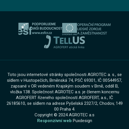
Informace pro oznamovatele dle zákona č. 171 2023
Výkup vozu
O skupině
Servis AGROTEC Group
Ochrana osobních údajů
Bosch Car Servis
Cookies
Zimní servisní akce
Toto jsou internetové stránky společnosti AGROTEC a. s., se
sídlem v Hustopečích, Brněnská 74, PSČ 69301, IČ 00544957,
zapsané v OR vedeném Krajským soudem v Brně, oddíl B,
vložka 138. Společnost AGROTEC a.s. je členem koncernu
AGROFERT řízeného společností AGROFERT, a.s., IČ
26185610, se sídlem na adrese Pyšelská 2327/2, Chodov, 149
00 Praha 4.
Copyright © 2024 AGROTEC a.s
Responzivní web
Puxdesign