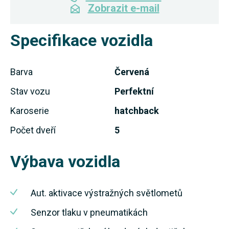
Zobrazit e-mail
Specifikace vozidla
Barva
Červená
Stav vozu
Perfektní
Karoserie
hatchback
Počet dveří
5
Výbava vozidla
Aut. aktivace výstražných světlometů
Senzor tlaku v pneumatikách