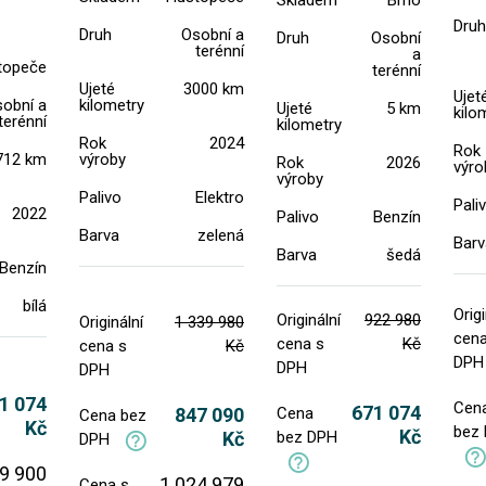
Skladem
Brno
Druh
Druh
Osobní a
Druh
Osobní
terénní
a
topeče
terénní
Ujeté
3000 km
Ujet
obní a
kilometry
Ujeté
5 km
kilo
terénní
kilometry
Rok
2024
Rok
712 km
výroby
Rok
2026
výro
výroby
Palivo
Elektro
Pali
2022
Palivo
Benzín
Barva
zelená
Barv
Barva
šedá
Benzín
bílá
Origi
Originální
922 980
Originální
1 339 980
cena
cena s
Kč
cena s
Kč
DPH
DPH
DPH
1 074
Cen
671 074
847 090
Cena
Cena bez
Kč
bez
Kč
Kč
bez DPH
DPH
9 900
1 024 979
Cena s