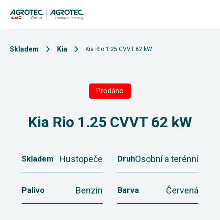
Skladem
Kia
Kia Rio 1.25 CVVT 62 kW
Prodáno
Kia Rio 1.25 CVVT 62 kW
Hustopeče
Osobní a terénní
Skladem
Druh
Benzín
Červená
Palivo
Barva