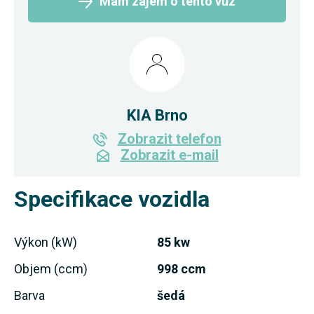
Mám zájem o tento vůz
KIA Brno
Zobrazit telefon
Zobrazit e-mail
Specifikace vozidla
Výkon (kW)
85 kw
Objem (ccm)
998 ccm
Barva
šedá