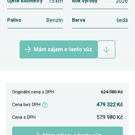
15 km
2026
Ujeté kilometry
Rok výroby
Benzín
šedá
Palivo
Barva
Mám zájem o tento vůz
Originální cena s DPH
624 980 Kč
479 322 Kč
Cena bez DPH
579 980 Kč
Cena s DPH