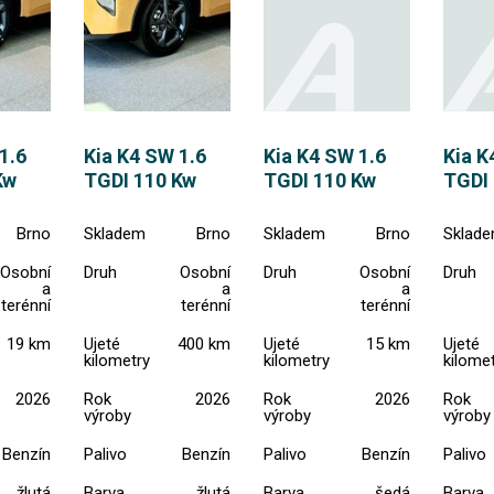
1.6
Kia K4 SW 1.6
Kia K4 SW 1.6
Kia K
Kw
TGDI 110 Kw
TGDI 110 Kw
TGDI
Brno
Skladem
Brno
Skladem
Brno
Sklad
Osobní
Druh
Osobní
Druh
Osobní
Druh
a
a
a
terénní
terénní
terénní
19 km
Ujeté
400 km
Ujeté
15 km
Ujeté
kilometry
kilometry
kilome
2026
Rok
2026
Rok
2026
Rok
výroby
výroby
výroby
Benzín
Palivo
Benzín
Palivo
Benzín
Palivo
žlutá
Barva
žlutá
Barva
šedá
Barva