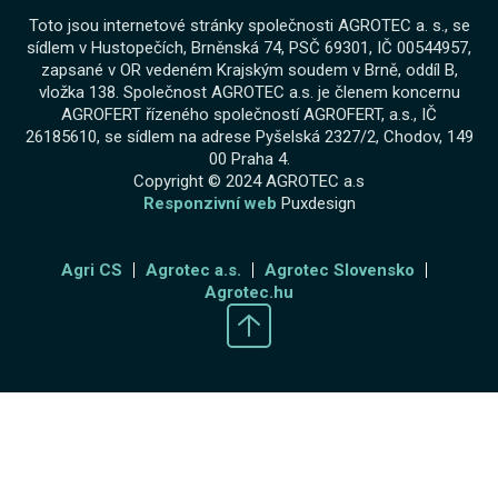
Toto jsou internetové stránky společnosti AGROTEC a. s., se
sídlem v Hustopečích, Brněnská 74, PSČ 69301, IČ 00544957,
zapsané v OR vedeném Krajským soudem v Brně, oddíl B,
vložka 138. Společnost AGROTEC a.s. je členem koncernu
AGROFERT řízeného společností AGROFERT, a.s., IČ
26185610, se sídlem na adrese Pyšelská 2327/2, Chodov, 149
00 Praha 4.
Copyright © 2024 AGROTEC a.s
Responzivní web
Puxdesign
Agri CS
Agrotec a.s.
Agrotec Slovensko
Agrotec.hu