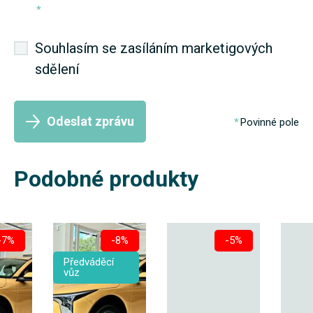
*
Souhlasím se zasíláním marketigových
sdělení
Odeslat zprávu
Povinné pole
Podobné produkty
-7%
-8%
-5%
Předváděcí
vůz