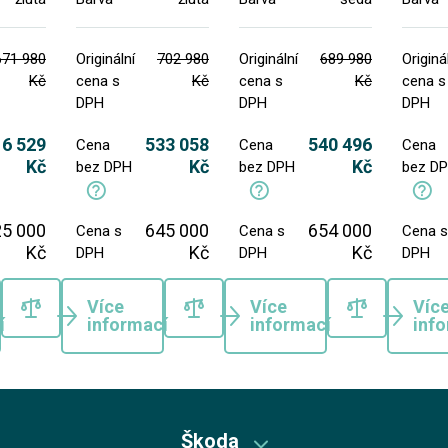
671 980
Originální
702 980
Originální
689 980
Originá
Kč
cena s
Kč
cena s
Kč
cena s
DPH
DPH
DPH
16 529
533 058
540 496
Cena
Cena
Cena
Kč
Kč
Kč
bez DPH
bez DPH
bez D
25 000
645 000
654 000
Cena s
Cena s
Cena s
Kč
Kč
Kč
DPH
DPH
DPH
Více
Více
Víc
í
informací
informací
inf
Škoda